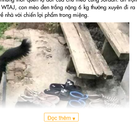
 những thói quen lạ đời của chú mèo cưng Jordan: ăn trộ
 WTAJ, con mèo đen trắng nặng 6 kg thường xuyên đi ra
về nhà với chiến lợi phẩm trong miệng.
Đọc thêm
▾