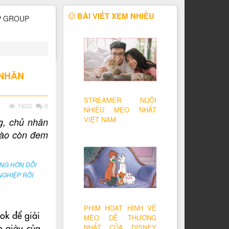
BÀI VIẾT XEM NHIỀU
 NHÂN
STREAMER NUÔI
1933
0
NHIỀU MÈO NHẤT
VIỆT NAM
g, chủ nhân
nào còn đem
NG HỜN DỖI
NGHIỆP RỒI
PHIM HOẠT HÌNH VỀ
ok để giải
MÈO DỄ THƯƠNG
NHẤT CỦA DISNEY