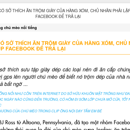
g chú mèo nổi tiếng
 SỞ THÍCH ĂN TRỘM GIÀY CỦA HÀNG XÓM, CHỦ
P FACEBOOK ĐỂ TRẢ LẠI
ở thích sưu tập giày dép các loại nên đi ăn cắp chún
vị gps lên người chú mèo để biết nó trộm dép của nhà 
uả bất ngờ ...
ỖNG NỔI NHƯ CỒN TRÊN INTERNET DO SỞ HỮU KHUÔN MẶT TRÔNG NHƯ ĐA
C NGÀY NÀO CŨNG ĐẾN TRƯỜNG, CÓ HÔM ĐI SỚM LỚP CHƯA MỞ CỬA, TỐT 
C
HƯƠNG CỦA CHÚ MÈO TRONG CLIP ÔNG NỘI DẠY TẮM EM BÉ
BJ Ross từ Altoona, Pennsylvania, đã tạo một nhóm Facebo