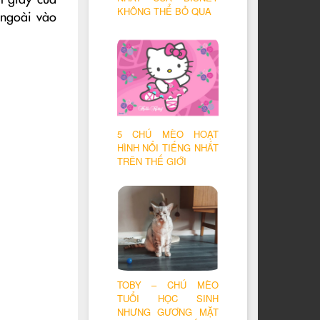
m giày của
KHÔNG THỂ BỎ QUA
 ngoài vào
5 CHÚ MÈO HOẠT
HÌNH NỔI TIẾNG NHẤT
TRÊN THẾ GIỚI
TOBY – CHÚ MÈO
TUỔI HỌC SINH
NHƯNG GƯƠNG MẶT