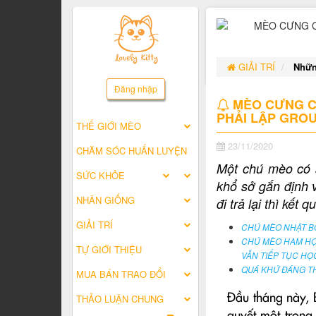
GIẢI TRÍ
Nhữn
Đăng nhập
MÈO CƯNG CÓ
PHẢI LẬP GROU
THẾ GIỚI MÈO
23/11/2020
CHĂM SÓC HUẤN LUYỆN
Một chú mèo có s
SỨC KHỎE
khổ sở gắn định 
NHÂN GIỐNG
đi trả lại thì kết q
GIẢI TRÍ
CHÚ MÈO NHẬT B
CHÚ MÈO HAM HỌ
TỰ GIỚI THIỆU
VẪN TIẾP TỤC HỌ
QUÁ KHỨ ĐÁNG T
MUA BÁN TRAO ĐỔI
Đầu tháng này, 
THẢO LUẬN CHUNG