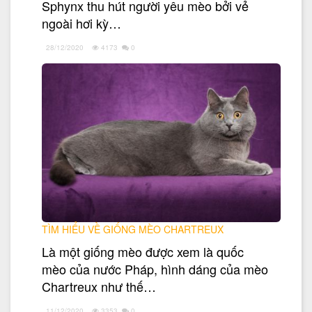
Sphynx thu hút người yêu mèo bởi vẻ
ngoài hơi kỳ…
28/12/2020
4173
0
TÌM HIỂU VỀ GIỐNG MÈO CHARTREUX
Là một giống mèo được xem là quốc
mèo của nước Pháp, hình dáng của mèo
Chartreux như thế…
11/12/2020
3353
0