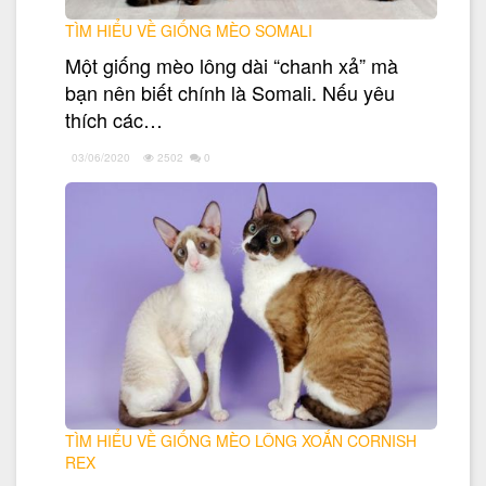
TÌM HIỂU VỀ GIỐNG MÈO SOMALI
Một giống mèo lông dài “chanh xả” mà
bạn nên biết chính là Somali. Nếu yêu
thích các…
03/06/2020
2502
0
TÌM HIỂU VỀ GIỐNG MÈO LÔNG XOẮN CORNISH
REX