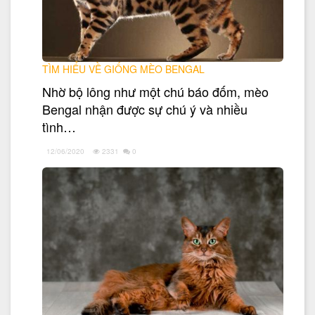
TÌM HIỂU VỀ GIỐNG MÈO BENGAL
Nhờ bộ lông như một chú báo đốm, mèo
Bengal nhận được sự chú ý và nhiều
tình…
12/06/2020
2331
0