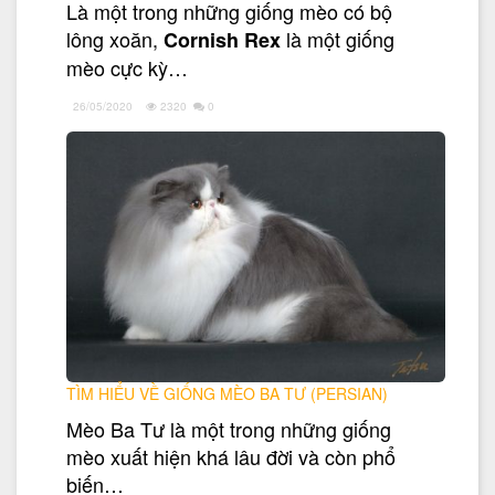
Là một trong những giống mèo có bộ
lông xoăn,
là một giống
Cornish Rex
mèo cực kỳ…
26/05/2020
2320
0
TÌM HIỂU VỀ GIỐNG MÈO BA TƯ (PERSIAN)
Mèo Ba Tư là một trong những giống
mèo xuất hiện khá lâu đời và còn phổ
biến…