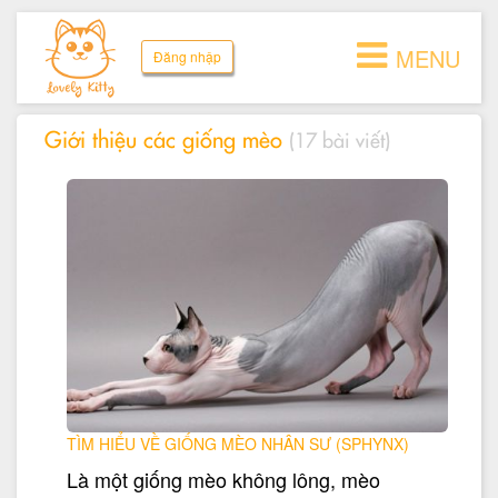
MENU
Đăng nhập
Giới thiệu các giống mèo
(17 bài viết)
TÌM HIỂU VỀ GIỐNG MÈO NHÂN SƯ (SPHYNX)
Là một giống mèo không lông, mèo