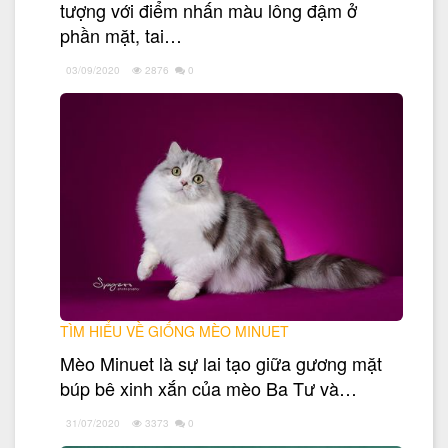
tượng với điểm nhấn màu lông đậm ở
phần mặt, tai…
03/09/2020
2876
0
TÌM HIỂU VỀ GIỐNG MÈO MINUET
Mèo Minuet là sự lai tạo giữa gương mặt
búp bê xinh xắn của mèo Ba Tư và…
31/07/2020
3373
0