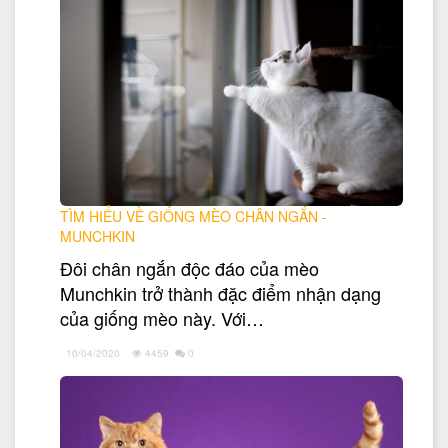
TÌM HIỂU VỀ GIỐNG MÈO CHÂN NGẮN -
MUNCHKIN
Đôi chân ngắn độc đáo của mèo
Munchkin trở thành đặc điểm nhận dạng
của giống mèo này. Với…
10/04/2020
4459
0