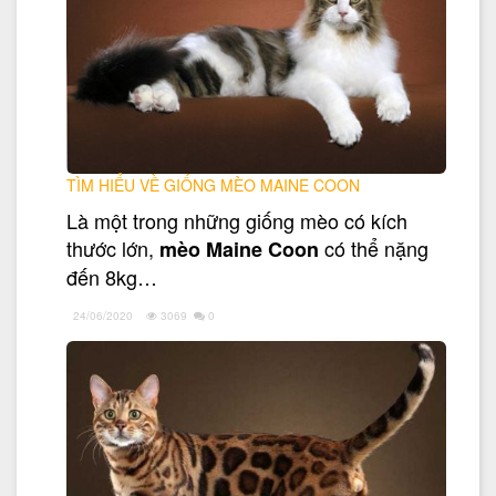
TÌM HIỂU VỀ GIỐNG MÈO MAINE COON
Là một trong những giống mèo có kích
thước lớn,
có thể nặng
mèo Maine Coon
đến 8kg…
24/06/2020
3069
0