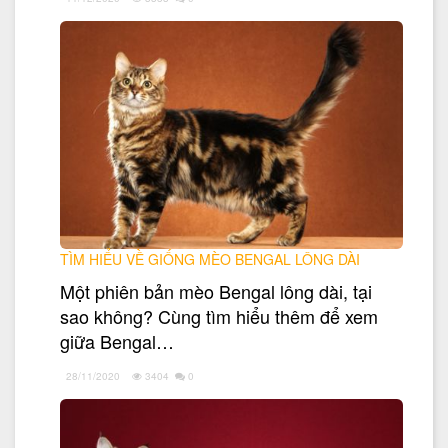
TÌM HIỂU VỀ GIỐNG MÈO BENGAL LÔNG DÀI
Một phiên bản mèo Bengal lông dài, tại
sao không? Cùng tìm hiểu thêm để xem
giữa Bengal…
28/11/2020
3404
0