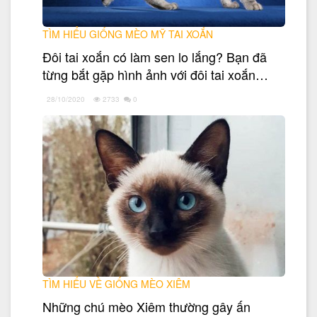
TÌM HIỂU GIỐNG MÈO MỸ TAI XOẮN
Đôi tai xoắn có làm sen lo lắng? Bạn đã
từng bắt gặp hình ảnh với đôi tai xoắn…
28/10/2020
2733
0
TÌM HIỂU VỀ GIỐNG MÈO XIÊM
Những chú mèo Xiêm thường gây ấn