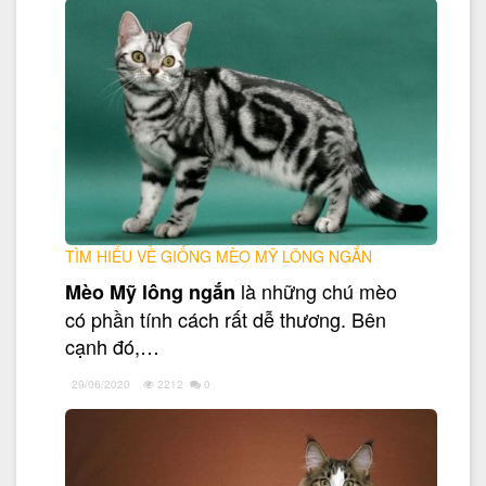
TÌM HIỂU VỀ GIỐNG MÈO MỸ LÔNG NGẮN
là những chú mèo
Mèo Mỹ lông ngắn
có phần tính cách rất dễ thương. Bên
cạnh đó,…
29/06/2020
2212
0