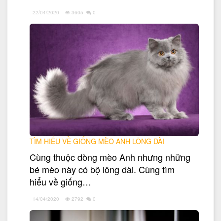
22/04/2020
3605
0
TÌM HIỂU VỀ GIỐNG MÈO ANH LÔNG DÀI
Cùng thuộc dòng mèo Anh nhưng những
bé mèo này có bộ lông dài. Cùng tìm
hiểu về giống…
14/04/2020
2792
0