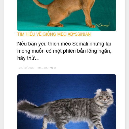
TÌM HIỂU VỀ GIỐNG MÈO ABYSSINIAN
Nếu bạn yêu thích mèo Somali nhưng lại
mong muốn có một phiên bản lông ngắn,
hãy thử…
24/10/2020
2103
0