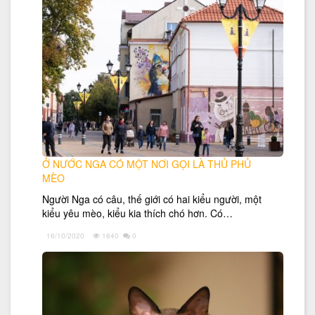
Ở NƯỚC NGA CÓ MỘT NƠI GỌI LÀ THỦ PHỦ
MÈO
Người Nga có câu, thế giới có hai kiểu người, một
kiểu yêu mèo, kiểu kia thích chó hơn. Có…
16/10/2020
1640
0