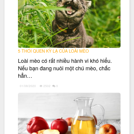
5 THÓI QUEN KỲ LẠ CỦA LOÀI MÈO
Loài mèo có rất nhiều hành vi khó hiểu.
Nếu bạn đang nuôi một chú mèo, chắc
hẳn…
01/08/2020
2502
0