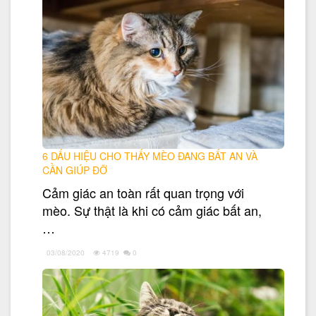
6 DẤU HIỆU CHO THẤY MÈO ĐANG BẤT AN VÀ
CẦN GIÚP ĐỠ
Cảm giác an toàn rất quan trọng với
mèo. Sự thật là khi có cảm giác bất an,
…
03/08/2020
4719
0