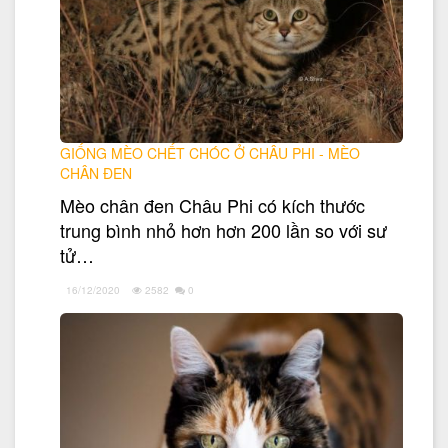
GIỐNG MÈO CHẾT CHÓC Ở CHÂU PHI - MÈO
CHÂN ĐEN
Mèo chân đen Châu Phi có kích thước
trung bình nhỏ hơn hơn 200 lần so với sư
tử…
16/12/2020
2582
0