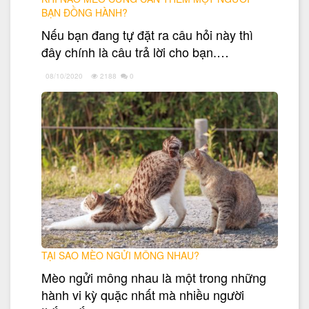
BẠN ĐỒNG HÀNH?
Nếu bạn đang tự đặt ra câu hỏi này thì
đây chính là câu trả lời cho bạn.…
08/10/2020
2188
0
TẠI SAO MÈO NGỬI MÔNG NHAU?
Mèo ngửi mông nhau là một trong những
hành vi kỳ quặc nhất mà nhiều người