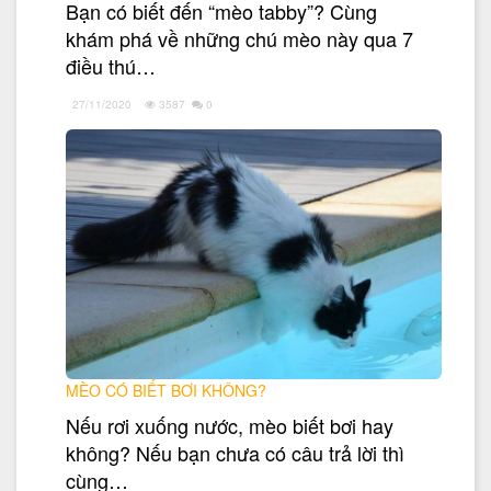
Bạn có biết đến “mèo tabby”? Cùng
khám phá về những chú mèo này qua 7
điều thú…
27/11/2020
3587
0
MÈO CÓ BIẾT BƠI KHÔNG?
Nếu rơi xuống nước, mèo biết bơi hay
không? Nếu bạn chưa có câu trả lời thì
cùng…