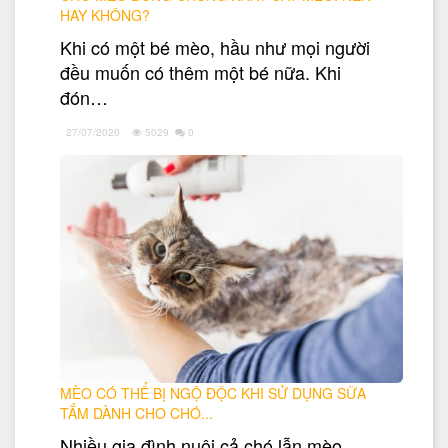
HAY KHÔNG?
Khi có một bé mèo, hầu như mọi người
đều muốn có thêm một bé nữa. Khi
đón…
27/07/2020
5029
0
MÈO CÓ THỂ BỊ NGỘ ĐỘC KHI SỬ DỤNG SỮA
TẮM DÀNH CHO CHÓ...
Nhiều gia đình nuôi cả chó lẫn mèo