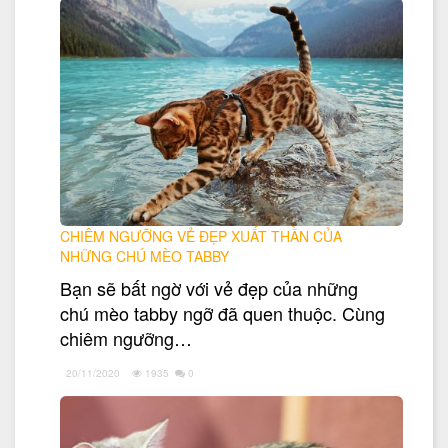
CHIÊM NGƯỠNG VẺ ĐẸP XUẤT THẦN CỦA
NHỮNG CHÚ MÈO TABBY
Bạn sẽ bất ngờ với vẻ đẹp của những
chú mèo tabby ngỡ đã quen thuộc. Cùng
chiêm ngưỡng…
20/11/2020
1935
0