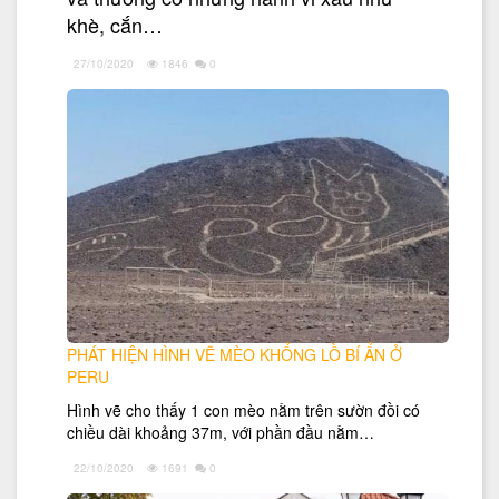
khè, cắn…
27/10/2020
1846
0
PHÁT HIỆN HÌNH VẼ MÈO KHỔNG LỒ BÍ ẨN Ở
PERU
Hình vẽ cho thấy 1 con mèo nằm trên sườn đồi có
chiều dài khoảng 37m, với phần đầu nằm…
22/10/2020
1691
0