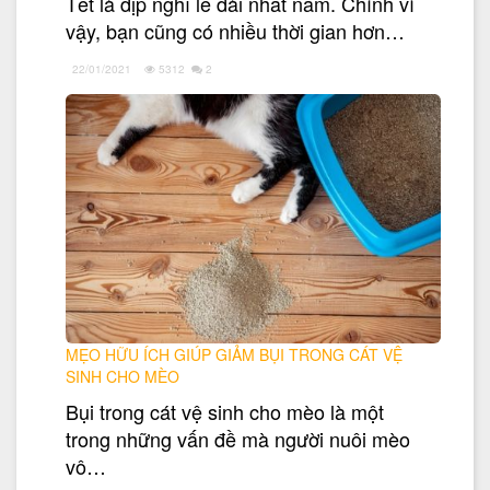
Tết là dịp nghỉ lễ dài nhất năm. Chính vì
vậy, bạn cũng có nhiều thời gian hơn…
22/01/2021
5312
2
MẸO HỮU ÍCH GIÚP GIẢM BỤI TRONG CÁT VỆ
SINH CHO MÈO
Bụi trong cát vệ sinh cho mèo là một
trong những vấn đề mà người nuôi mèo
vô…