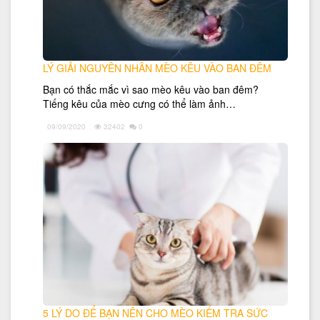
LÝ GIẢI NGUYÊN NHÂN MÈO KÊU VÀO BAN ĐÊM
Bạn có thắc mắc vì sao mèo kêu vào ban đêm?
Tiếng kêu của mèo cưng có thể làm ảnh…
09/09/2020
32402
0
5 LÝ DO ĐỂ BẠN NÊN CHO MÈO KIỂM TRA SỨC