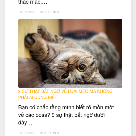
thắc mắc.…
05/10/2020
4717
0
9 SỰ THẬT BẤT NGỜ VỀ LOÀI MÈO MÀ KHÔNG
PHẢI AI CŨNG BIẾT
Bạn có chắc rằng mình biết rõ mồn một
về các boss? 9 sự thật bất ngờ dưới
đây…
22/09/2020
2084
0