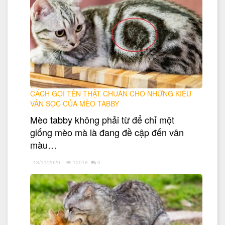
CÁCH GỌI TÊN THẬT CHUẨN CHO NHỮNG KIỂU
VÂN SỌC CỦA MÈO TABBY
Mèo tabby không phải từ để chỉ một
giống mèo mà là đang đề cập đến vân
màu…
18/11/2020
12018
0