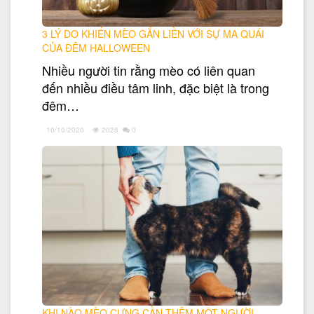
3 LÝ DO KHIẾN MÈO GẮN LIỀN VỚI SỰ MA QUÁI
CỦA ĐÊM HALLOWEEN
Nhiều người tin rằng mèo có liên quan
đến nhiều điều tâm linh, đặc biệt là trong
đêm…
10/10/2020
2028
0
KHI NÀO MÈO CƯNG CẦN THÊM MỘT NGƯỜI