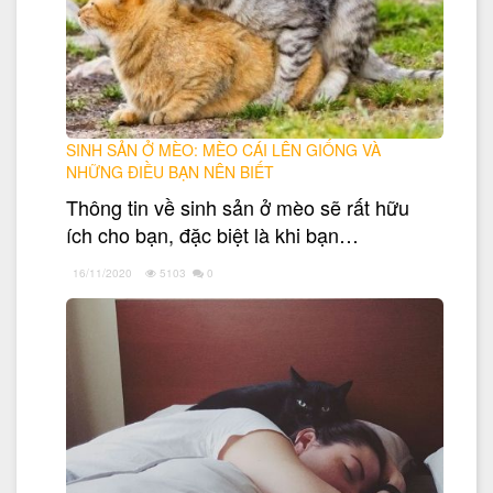
SINH SẢN Ở MÈO: MÈO CÁI LÊN GIỐNG VÀ
NHỮNG ĐIỀU BẠN NÊN BIẾT
Thông tin về sinh sản ở mèo sẽ rất hữu
ích cho bạn, đặc biệt là khi bạn…
16/11/2020
5103
0