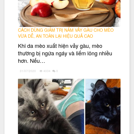
CÁCH DÙNG GIẤM TRỊ NẤM VẢY GÀU CHO MÈO
VỪA DỄ, AN TOÀN LẠI HIỆU QUẢ CAO
Khi da mèo xuất hiện vảy gàu, mèo
thường bị ngứa ngáy và liếm lông nhiều
hơn. Nếu…
31/07/2020
4034
0