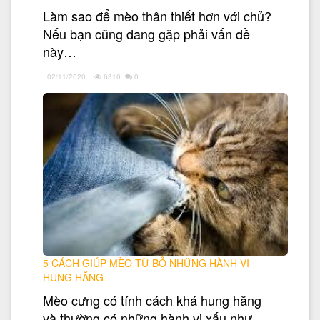
Làm sao để mèo thân thiết hơn với chủ?
Nếu bạn cũng đang gặp phải vấn đề
này…
02/11/2020
6310
0
5 CÁCH GIÚP MÈO TỪ BỎ NHỮNG HÀNH VI
HUNG HĂNG
Mèo cưng có tính cách khá hung hăng
và thường có những hành vi xấu như