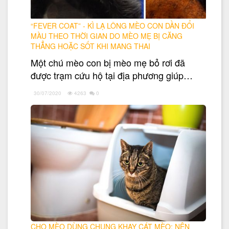
“FEVER COAT” - KÌ LẠ LÔNG MÈO CON DẦN ĐỔI
MÀU THEO THỜI GIAN DO MÈO MẸ BỊ CĂNG
THẲNG HOẶC SỐT KHI MANG THAI
Một chú mèo con bị mèo mẹ bỏ rơi đã
được trạm cứu hộ tại địa phương giúp…
30/07/2020
4263
0
CHO MÈO DÙNG CHUNG KHAY CÁT MÈO: NÊN