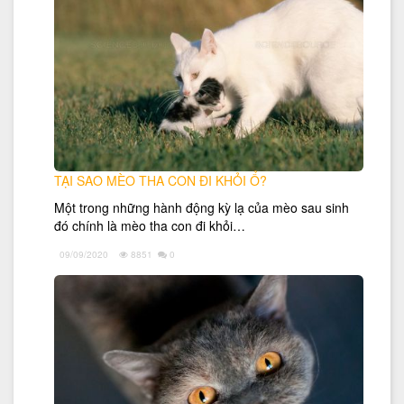
TẠI SAO MÈO THA CON ĐI KHỎI Ổ?
Một trong những hành động kỳ lạ của mèo sau sinh
đó chính là mèo tha con đi khỏi…
09/09/2020
8851
0