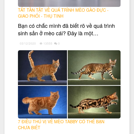
TẤT TẦN TẬT VỀ QUÁ TRÌNH MÈO GÀO ĐỰC -
GIAO PHỐI - THỤ TINH
Bạn có chắc mình đã biết rõ về quá trình
sinh sản ở mèo cái? Đây là một…
03/12/2020
13555
0
7 ĐIỀU THÚ VỊ VỀ MÈO TABBY CÓ THỂ BẠN
CHƯA BIẾT