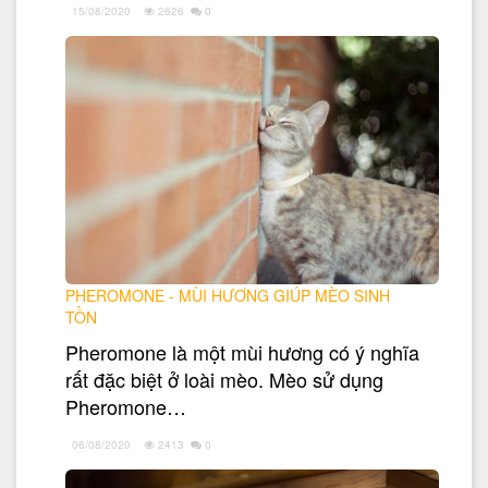
15/08/2020
2626
0
PHEROMONE - MÙI HƯƠNG GIÚP MÈO SINH
TỒN
Pheromone là một mùi hương có ý nghĩa
rất đặc biệt ở loài mèo. Mèo sử dụng
Pheromone…
06/08/2020
2413
0