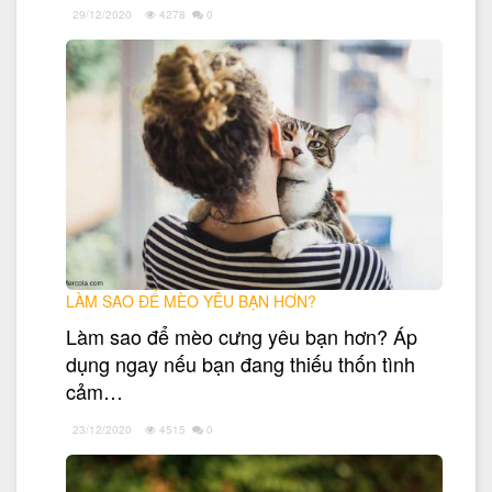
29/12/2020
4278
0
LÀM SAO ĐỂ MÈO YÊU BẠN HƠN?
Làm sao để mèo cưng yêu bạn hơn? Áp
dụng ngay nếu bạn đang thiếu thốn tình
cảm…
23/12/2020
4515
0