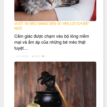
VUỐT VE MÈO MANG ĐẾN VÔ VÀN LỢI ÍCH BẤT
NGỜ
Cảm giác được chạm vào bộ lông mềm
mại và ấm áp của những bé mèo thật
tuyệt…
13/10/2020
2302
0