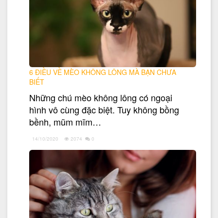
6 ĐIỀU VỀ MÈO KHÔNG LÔNG MÀ BẠN CHƯA
BIẾT
Những chú mèo không lông có ngoại
hình vô cùng đặc biệt. Tuy không bồng
bềnh, mũm mĩm…
14/10/2020
2074
0