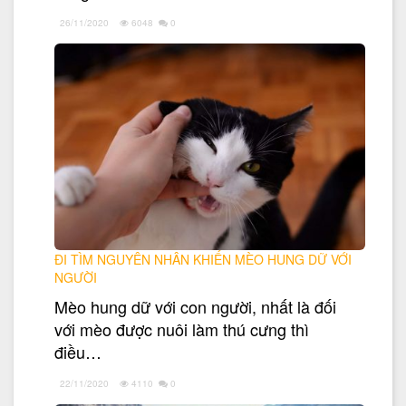
26/11/2020
6048
0
ĐI TÌM NGUYÊN NHÂN KHIẾN MÈO HUNG DỮ VỚI
NGƯỜI
Mèo hung dữ với con người, nhất là đối
với mèo được nuôi làm thú cưng thì
điều…
22/11/2020
4110
0