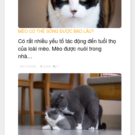
MÈO CÓ THỂ SỐNG ĐƯỢC BAO LÂU?
Có rất nhiều yếu tố tác động đến tuổi thọ
của loài mèo. Mèo được nuôi trong
nhà…
06/12/2020
2406
0