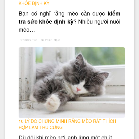
KHỎE ĐỊNH KỲ
Bạn có nghĩ rằng mèo cần được
kiểm
? Nhiều người nuôi
tra sức khỏe định kỳ
mèo…
27/08/2020
2043
0
10 LÝ DO CHỨNG MINH RẰNG MÈO RẤT THÍCH
HỢP LÀM THÚ CƯNG
Dù đôi khi mèo hơi lạnh lùng một chút