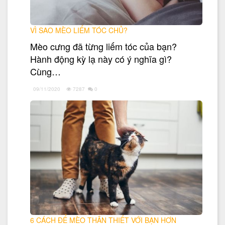
VÌ SAO MÈO LIẾM TÓC CHỦ?
Mèo cưng đã từng liếm tóc của bạn?
Hành động kỳ lạ này có ý nghĩa gì?
Cùng…
09/11/2020
7287
0
6 CÁCH ĐỂ MÈO THÂN THIẾT VỚI BẠN HƠN