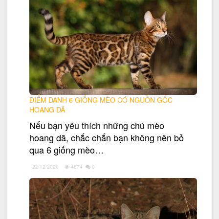
ĐIỂM DANH 6 GIỐNG MÈO CÓ NGUỒN GỐC
HOANG DÃ
Nếu bạn yêu thích những chú mèo
hoang dã, chắc chắn bạn không nên bỏ
qua 6 giống mèo…
22/12/2020
4674
0