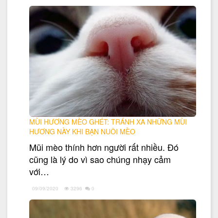
MÙI HƯƠNG MÈO GHÉT: TRÁNH XA NHỮNG MÙI
HƯƠNG NÀY KHI BẠN NUÔI MÈO
Mũi mèo thính hơn người rất nhiều. Đó
cũng là lý do vì sao chúng nhạy cảm
với…
09/09/2020
3296
0