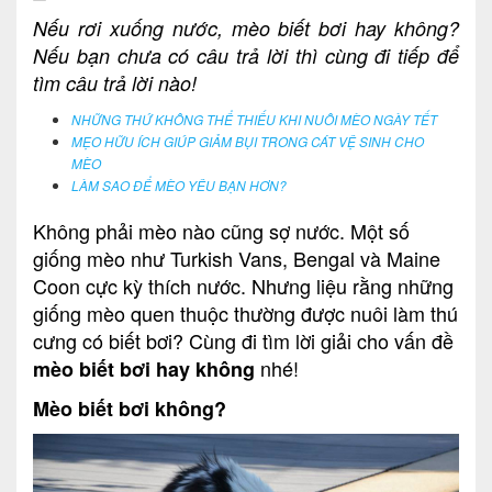
Nếu rơi xuống nước, mèo biết bơi hay không?
Nếu bạn chưa có câu trả lời thì cùng đi tiếp để
tìm câu trả lời nào!
NHỮNG THỨ KHÔNG THỂ THIẾU KHI NUÔI MÈO NGÀY TẾT
MẸO HỮU ÍCH GIÚP GIẢM BỤI TRONG CÁT VỆ SINH CHO
MÈO
LÀM SAO ĐỂ MÈO YÊU BẠN HƠN?
Không phải mèo nào cũng sợ nước. Một số
giống mèo như Turkish Vans, Bengal và Maine
Coon cực kỳ thích nước. Nhưng liệu rằng những
giống mèo quen thuộc thường được nuôi làm thú
cưng có biết bơi? Cùng đi tìm lời giải cho vấn đề
nhé!
mèo biết bơi hay không
Mèo biết bơi không?