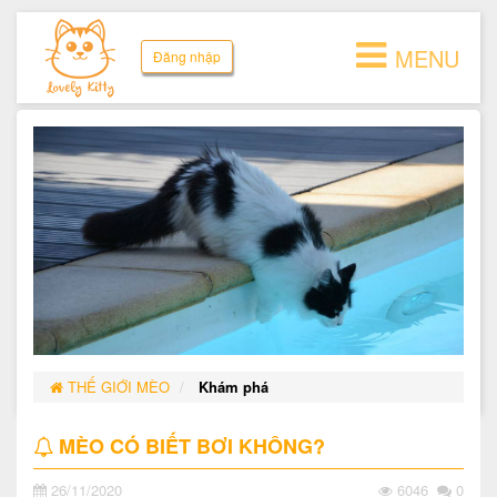
MENU
Đăng nhập
THẾ GIỚI MÈO
Khám phá
MÈO CÓ BIẾT BƠI KHÔNG?
26/11/2020
6046
0