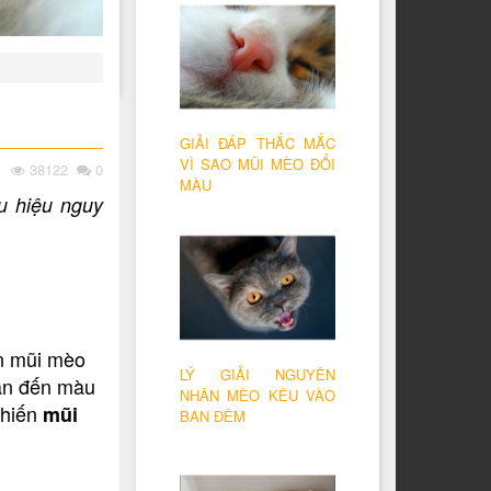
GIẢI ĐÁP THẮC MẮC
VÌ SAO MŨI MÈO ĐỔI
38122
0
MÀU
u hiệu nguy
ên mũi mèo
LÝ GIẢI NGUYÊN
uan đến màu
NHÂN MÈO KÊU VÀO
khiến
mũi
BAN ĐÊM