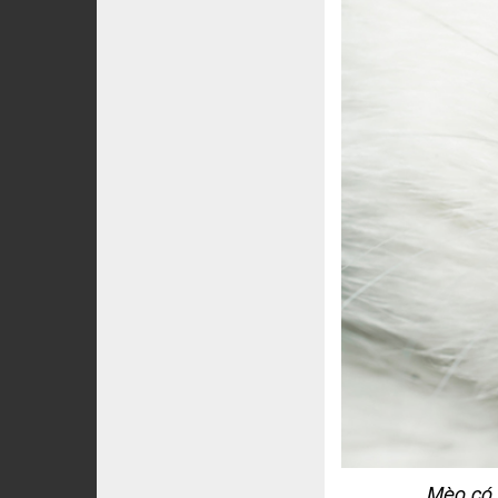
Mèo có 