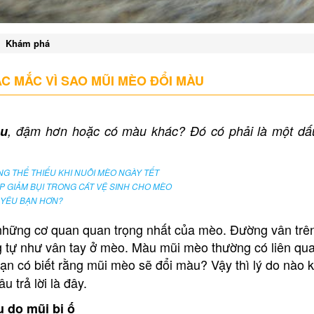
Khám phá
ẮC MẮC VÌ SAO MŨI MÈO ĐỔI MÀU
àu
, đậm hơn hoặc có màu khác? Đó có phải là một dấ
G THỂ THIẾU KHI NUÔI MÈO NGÀY TẾT
P GIẢM BỤI TRONG CÁT VỆ SINH CHO MÈO
 YÊU BẠN HƠN?
 những cơ quan quan trọng nhất của mèo. Đường vân tr
ng tự như vân tay ở mèo. Màu mũi mèo thường có liên q
bạn có biết rằng mũi mèo sẽ đổi màu? Vậy thì lý do nào 
u trả lời là đây.
 do mũi bị ố