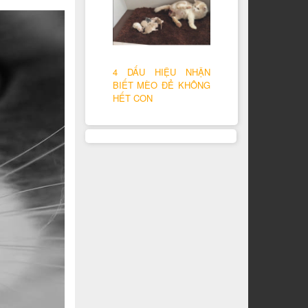
4 DẤU HIỆU NHẬN
BIẾT MÈO ĐẺ KHÔNG
HẾT CON