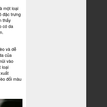
à một loại
ó đặc trưng
n thấy
o có da
n.
èo và dễ
da của
mũi vào
 loại
 xuất
 mèo đổi màu