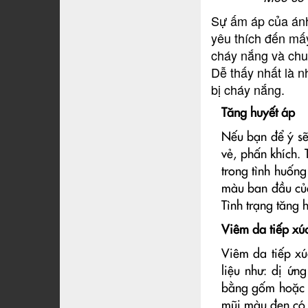
Sự ấm áp của ánh
yêu thích đến mấ
cháy nắng và chuy
Dễ thấy nhất là 
bị cháy nắng.
Tăng huyết áp
Nếu bạn để ý sẽ
vẻ, phấn khích.
trong tình huống
màu ban đầu của
Tình trạng tăng
Viêm da tiếp xú
Viêm da tiếp xú
liệu như: dị ứn
bằng gốm hoặc th
mũi màu đen có 