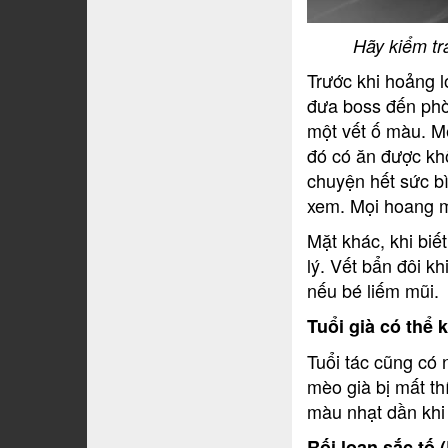
Hãy kiểm tr
Trước khi hoảng 
đưa boss đến phòn
một vết ố màu. M
đó có ăn được khô
chuyện hết sức b
xem. Mọi hoang m
Mặt khác, khi biế
lý. Vết bẩn đôi k
nếu bé liếm mũi.
Tuổi già có thể
Tuổi tác cũng có 
mèo già bị mất th
màu nhạt dần khi 
Rối loạn sắc tố 