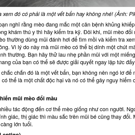
a xem đó có phải là một vết bẩn hay không nhé! (Ảnh: Pi
loạn nghĩ rằng mèo đang mắc một căn bệnh khủng khiếp
g khám thú y thì hãy kiểm tra kỹ. Đôi khi, mũi mèo đổi 
èo thường dùng mũi đánh hơi để tìm mồi và kiểm tra xe
ng. Vì lý do này mà mũi mèo có thể bị dính một chút mà
ình thường. Bạn hãy thử lau nhẹ phần mũi với một miếng
ang của bạn có thể sẽ được giải quyết ngay lập tức đấy
t chắc chắn đó là một vết bẩn, bạn không nên ngó lơ để
hi có thể là một chất độc hại và nó có thể gây nguy hiểm
 khiến mũi mèo đổi màu
nhiều tác động đến cơ thể mèo giống như con người. Ngo
ính giác, thị giác thì màu sắc trên mũi bé cũng thay đổi.
càng lớn tuổi.
(Lentigo)