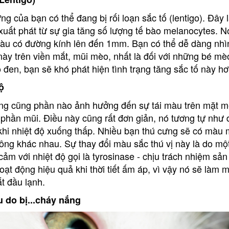
g của bạn có thể đang bị rối loạn sắc tố (lentigo). Đây l
h xuất phát từ sự gia tăng số lượng tế bào melanocytes. N
màu có đường kính lên đến 1mm. Bạn có thể dễ dàng nhì
y trên viền mắt, mũi mèo, nhất là đối với những bé mè
en, bạn sẽ khó phát hiện tình trạng tăng sắc tố này hơ
ộ
ờng cũng phần nào ảnh hưởng đến sự tái màu trên mặt m
 phần mũi. Điều này cũng rất đơn giản, nó tương tự như 
i khi nhiệt độ xuống thấp. Nhiều bạn thú cưng sẽ có màu 
ng khác nhau. Sự thay đổi màu sắc thú vị này là do một
ảm với nhiệt độ gọi là tyrosinase - chịu trách nhiệm sản
oạt động hiệu quả khi thời tiết ấm áp, vì vậy nó sẽ làm
bắt đầu lạnh.
 do bị...cháy nắng