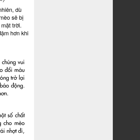
nhiên, dù
 mèo sẽ bị
mặt trời.
đậm hơn khi
 chúng vui
èo đổi màu
óng trở lại
 báo động.
hơn.
ột số chất
ng cho mèo
i nhợt đi,