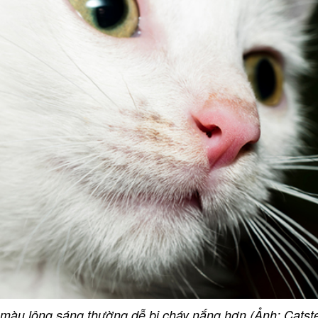
màu lông sáng thường dễ bị cháy nắng hơn (Ảnh: Catste