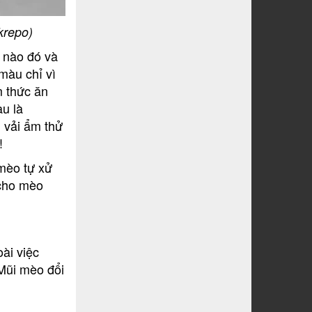
krepo)
 nào đó và
màu chỉ vì
m thức ăn
u là
 vải ẩm thử
!
 mèo tự xử
 cho mèo
ài việc
 Mũi mèo đổi