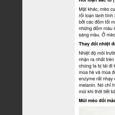
Mặt khác, mèo cưn
rối loạn lành tín
bởi các đốm tối 
những đốm màu nà
sáng màu. Ở mèo đ
Thay đổi nhiệt đ
Nhiệt độ môi trư
nhận ra nhất trên
chúng ta bị tái đ
mùa hè và mùa đô
enzyme rất nhạy c
melanin. Nó chỉ h
mũi khi thời tiết 
Mũi mèo đổi màu