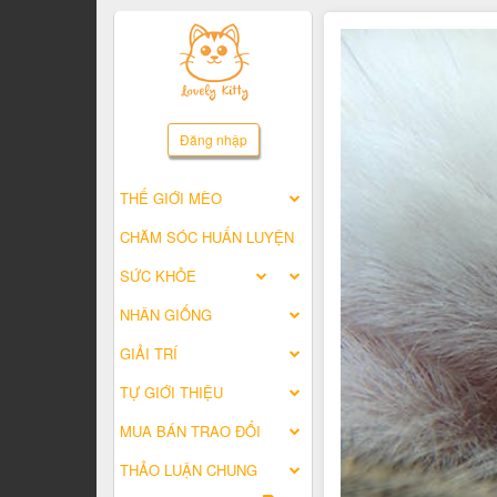
Đăng nhập
THẾ GIỚI MÈO
CHĂM SÓC HUẤN LUYỆN
SỨC KHỎE
NHÂN GIỐNG
GIẢI TRÍ
TỰ GIỚI THIỆU
MUA BÁN TRAO ĐỔI
THẢO LUẬN CHUNG