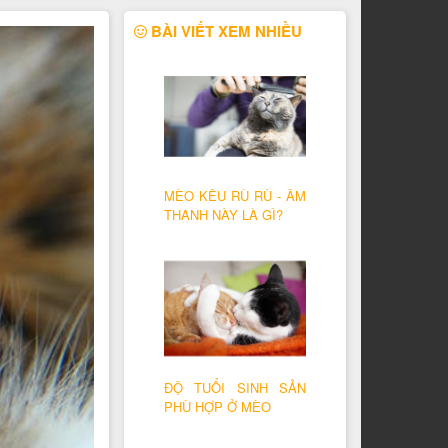
BÀI VIẾT XEM NHIỀU
MÈO KÊU RÙ RÙ - ÂM
THANH NÀY LÀ GÌ?
ĐỘ TUỔI SINH SẢN
PHÙ HỢP Ở MÈO