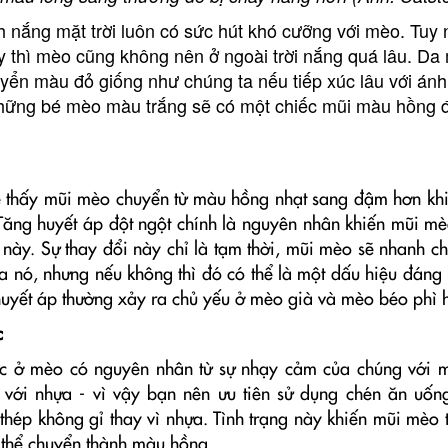
 nắng mặt trời luôn có sức hút khó cưỡng với mèo. Tuy 
y thì mèo cũng không nên ở ngoài trời nắng quá lâu. Da
ển màu đỏ giống như chúng ta nếu tiếp xúc lâu với ánh 
những bé mèo màu trắng sẽ có một chiếc mũi màu hồng 
 thấy mũi mèo chuyển từ màu hồng nhạt sang đậm hơn khi
 Tăng huyết áp đột ngột chính là nguyên nhân khiến mũi m
 này. Sự thay đổi này chỉ là tạm thời, mũi mèo sẽ nhanh ch
 nó, nhưng nếu không thì đó có thể là một dấu hiệu đáng
 huyết áp thường xảy ra chủ yếu ở mèo già và mèo béo phì 
c
c ở mèo có nguyên nhân từ sự nhạy cảm của chúng với m
g với nhựa - vì vậy bạn nên ưu tiên sử dụng chén ăn uố
ép không gỉ thay vì nhựa. Tình trạng này khiến mũi mèo tá
thể chuyển thành màu hồng.