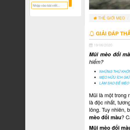
THẾ GIỚI MÈO
GIẢI ĐÁP TH
19/06/2020
Mũi mèo đổi m
hiểm?
NHỮNG THỨ KHÔN
MẸO HỮU ÍCH GIÚ
LÀM SAO ĐỂ MÈO
Mũi là một trong
là độc nhất, tươ
lông. Tuy nhiên, 
? Câ
mèo đổi màu
Mũi mèo đổi màu