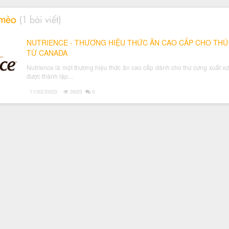
 mèo
(1 bài viết)
NUTRIENCE - THƯƠNG HIỆU THỨC ĂN CAO CẤP CHO TH
TỪ CANADA
Nutrience là một thương hiệu thức ăn cao cấp dành cho thú cưng xuất x
được thành lập…
11/02/2020
3920
0