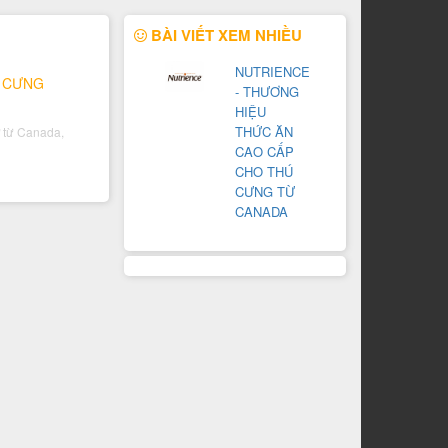
BÀI VIẾT XEM NHIỀU
NUTRIENCE
Ú CƯNG
- THƯƠNG
HIỆU
THỨC ĂN
ứ từ Canada,
CAO CẤP
CHO THÚ
CƯNG TỪ
CANADA