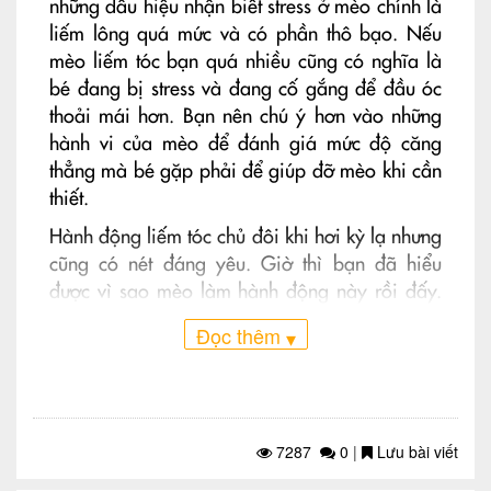
những dấu hiệu nhận biết stress ở mèo chính là
liếm lông quá mức và có phần thô bạo. Nếu
mèo liếm tóc bạn quá nhiều cũng có nghĩa là
bé đang bị stress và đang cố gắng để đầu óc
thoải mái hơn. Bạn nên chú ý hơn vào những
hành vi của mèo để đánh giá mức độ căng
thẳng mà bé gặp phải để giúp đỡ mèo khi cần
thiết.
Hành động liếm tóc chủ đôi khi hơi kỳ lạ nhưng
cũng có nét đáng yêu. Giờ thì bạn đã hiểu
được vì sao mèo làm hành động này rồi đấy.
Bạn có thích hành động này của boss? Cùng
Đọc thêm
▾
chia sẻ bên dưới nào!
7287
0
|
Lưu bài viết