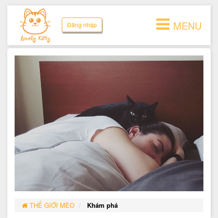
MENU
Đăng nhập
THẾ GIỚI MÈO
Khám phá