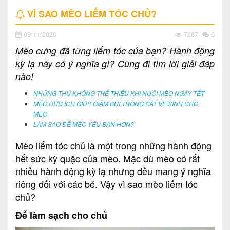
VÌ SAO MÈO LIẾM TÓC CHỦ?
09/11/2020
7287
0
Mèo cưng đã từng liếm tóc của bạn? Hành động
kỳ lạ này có ý nghĩa gì? Cùng đi tìm lời giải đáp
nào!
NHỮNG THỨ KHÔNG THỂ THIẾU KHI NUÔI MÈO NGÀY TẾT
MẸO HỮU ÍCH GIÚP GIẢM BỤI TRONG CÁT VỆ SINH CHO
MÈO
LÀM SAO ĐỂ MÈO YÊU BẠN HƠN?
Mèo liếm tóc chủ là một trong những hành động
hết sức kỳ quặc của mèo. Mặc dù mèo có rất
nhiều hành động kỳ lạ nhưng đều mang ý nghĩa
riêng đối với các bé. Vậy vì sao mèo liếm tóc
chủ?
Để làm sạch cho chủ