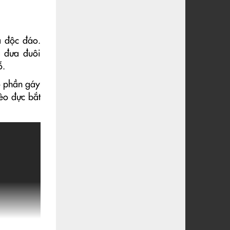
á độc đáo.
à đưa đuôi
ỗ.
o phần gáy
èo đực bắt