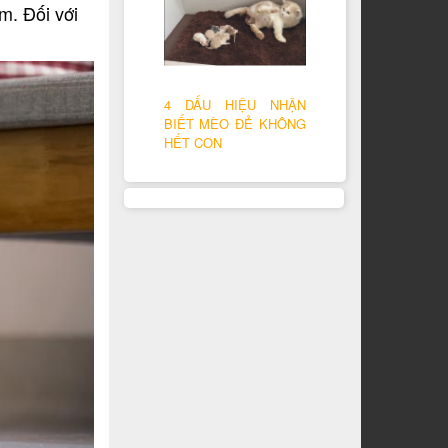
m. Đối với
4 DẤU HIỆU NHẬN
BIẾT MÈO ĐẺ KHÔNG
HẾT CON