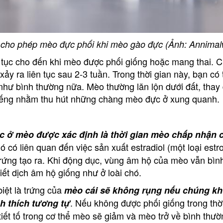
 cho phép mèo đực phối khi mèo gào đực (Ảnh: Annimal
 tục cho đến khi mèo được phối giống hoặc mang thai. 
xảy ra liên tục sau 2-3 tuần. Trong thời gian này, bạn có
hư bình thường nữa. Mèo thường lăn lộn dưới đất, thay 
n tiếng nhằm thu hút những chàng mèo đực ở xung quanh.
c ở mèo được xác định là thời gian mèo chấp nhận
Nó có liên quan đến việc sản xuất estradiol (một loại est
rứng tạo ra. Khi động dục, vùng âm hộ của mèo vẫn bình
tiết dịch âm hộ giống như ở loài chó.
iệt là trứng của
mèo cái sẽ không rụng nếu chúng kh
. Nếu không được phối giống trong thờ
h thích tương tự
tiết tố trong cơ thể mèo sẽ giảm và mèo trở về bình thườ