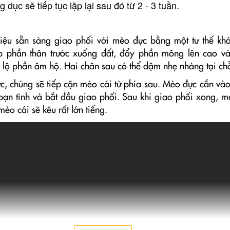
g dục sẽ tiếp tục lặp lại sau đó từ 2 - 3 tuần.
iệu sẵn sàng giao phối với mèo đực bằng một tư thế kh
p phần thân trước xuống đất, đẩy phần mông lên cao v
 lộ phần âm hộ. Hai chân sau có thể dậm nhẹ nhàng tại ch
, chúng sẽ tiếp cận mèo cái từ phía sau. Mèo đực cắn và
bạn tình và bắt đầu giao phối. Sau khi giao phối xong, m
mèo cái sẽ kêu rất lớn tiếng.