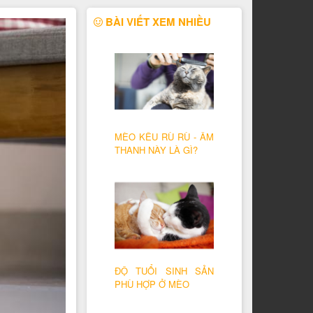
BÀI VIẾT XEM NHIỀU
MÈO KÊU RÙ RÙ - ÂM
THANH NÀY LÀ GÌ?
ĐỘ TUỔI SINH SẢN
PHÙ HỢP Ở MÈO