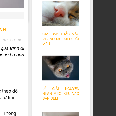
INH
GIẢI ĐÁP THẮC MẮC
VÌ SAO MŨI MÈO ĐỔI
13555
0
MÀU
quá trình đi
không bỏ qua
LÝ GIẢI NGUYÊN
 theo dõi
NHÂN MÈO KÊU VÀO
 từ khi
BAN ĐÊM
n. Thông