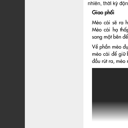
nhiên, thời kỳ độn
Giao phối
Mèo cái sẽ ra h
Mèo cái hạ thấ
sang một bên để
Về phần mèo đực
mèo cái để giữ 
đầu rút ra, mèo 