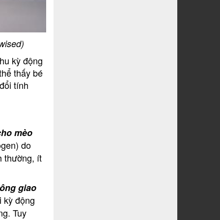
wised)
Chu kỳ động
 thể thấy bé
đổi tính
 cho mèo
rogen) do
 thường, ít
ông giao
i kỳ động
ng. Tuy