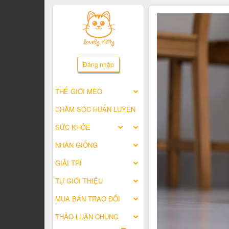
Đăng nhập
THẾ GIỚI MÈO
CHĂM SÓC HUẤN LUYỆN
SỨC KHỎE
NHÂN GIỐNG
GIẢI TRÍ
TỰ GIỚI THIỆU
MUA BÁN TRAO ĐỔI
THẢO LUẬN CHUNG