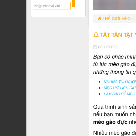
THẾ GIỚI MÈO
TẤT TẦN TẬT 
03/12/2020
Bạn có chắc mình 
từ lúc mèo gào đ
những thông tin q
NHỮNG THỨ KHÔN
MẸO HỮU ÍCH GIÚ
LÀM SAO ĐỂ MÈO
Quá trình sinh sả
nếu bạn muốn nhâ
nh
mèo gào đực
Nhiều mèo gào đực