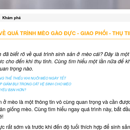
Khám phá
VỀ QUÁ TRÌNH MÈO GÀO ĐỰC - GIAO PHỐI - THỤ T
đã biết rõ về quá trình sinh sản ở mèo cái? Đây là một 
ực cho đến khi thụ tinh. Cùng tìm hiểu một lần nữa để 
uan trọng nào.
G THỂ THIẾU KHI NUÔI MÈO NGÀY TẾT
P GIẢM BỤI TRONG CÁT VỆ SINH CHO MÈO
 YÊU BẠN HƠN?
n ở mèo là một thông tin vô cùng quan trọng và cần được
n giống mèo. Cùng tìm hiểu ngay quá trình này, bắt đầu
é!
 rất sớm và trước khi đến độ tuổi thích hợp để sinh sả