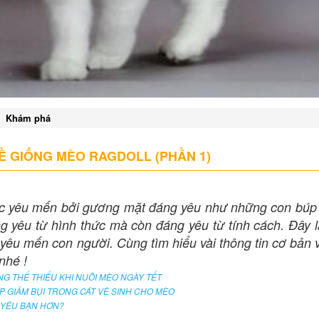
Khám phá
VỀ GIỐNG MÈO RAGDOLL (PHẦN 1)
c yêu mến bởi gương mặt đáng yêu như những con búp 
 yêu từ hình thức mà còn đáng yêu từ tính cách. Đây l
 yêu mến con người. Cùng tìm hiểu vài thông tin cơ bản
nhé !
G THỂ THIẾU KHI NUÔI MÈO NGÀY TẾT
P GIẢM BỤI TRONG CÁT VỆ SINH CHO MÈO
 YÊU BẠN HƠN?