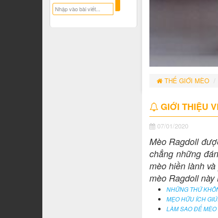
THẾ GIỚI MÈO
GIỚI THIỆU 
07/01/2020
Mèo Ragdoll đượ
chẳng những đáng
mèo hiền lành và
mèo Ragdoll này 
NHỮNG THỨ KHÔN
MẸO HỮU ÍCH GIÚ
LÀM SAO ĐỂ MÈO