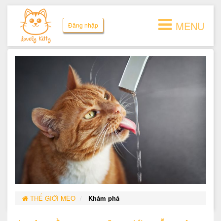
MENU
Đăng nhập
THẾ GIỚI MÈO
Khám phá