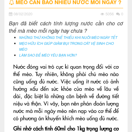
MÈO CẦN BAO NHIÊU NƯỚC MỖI NGÀY ?
08/02/2020
5056
0
Bạn đã biết cách tính lượng nước cần cho cơ
thể mà mèo mỗi ngày hay chưa ?
NHỮNG THỨ KHÔNG THỂ THIẾU KHI NUÔI MÈO NGÀY TẾT
MẸO HỮU ÍCH GIÚP GIẢM BỤI TRONG CÁT VỆ SINH CHO
MÈO
LÀM SAO ĐỂ MÈO YÊU BẠN HƠN?
Nước đóng vai trò cực kì quan trọng đối với cơ
thể mèo. Tuy nhiên, không phải chú mèo nào
cũng uống đủ nước. Việc uống ít nước có ảnh
hưởng xấu đến sức khỏe của mèo về lâu về
dài, đặc biệt là những căn bệnh về đường tiết
niệu và thận. Vì vây, bạn nên phán đoán lượng
nước mà mỗi ngày mèo nên nạp vào cơ thể để
có phương án khuyến khích mèo uống đủ nước.
Ghi nhớ cách tính 60ml cho 1kg trọng lượng cơ