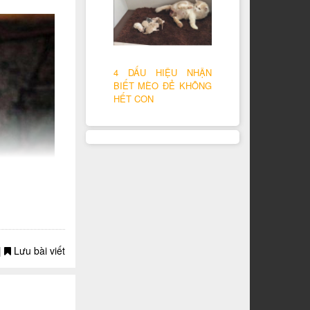
4 DẤU HIỆU NHẬN
BIẾT MÈO ĐẺ KHÔNG
HẾT CON
|
Lưu bài viết
b)