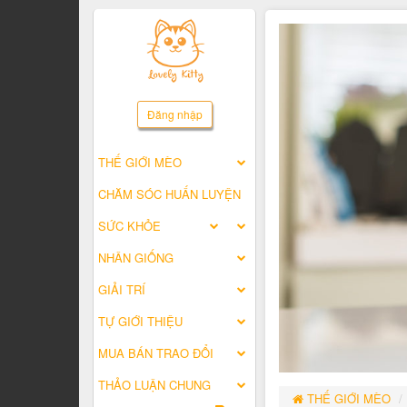
Đăng nhập
THẾ GIỚI MÈO
CHĂM SÓC HUẤN LUYỆN
SỨC KHỎE
NHÂN GIỐNG
GIẢI TRÍ
TỰ GIỚI THIỆU
MUA BÁN TRAO ĐỔI
THẢO LUẬN CHUNG
THẾ GIỚI MÈO