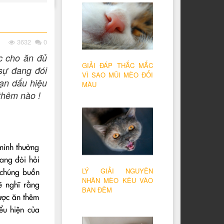
3632
0
c cho ăn đủ
GIẢI ĐÁP THẮC MẮC
sự đang đói
VÌ SAO MŨI MÈO ĐỔI
ạn dấu hiệu
MÀU
thêm nào !
mình thường
ang đòi hỏi
LÝ GIẢI NGUYÊN
 chúng buồn
NHÂN MÈO KÊU VÀO
ẽ nghĩ rằng
BAN ĐÊM
ược ăn thêm
ểu hiện của