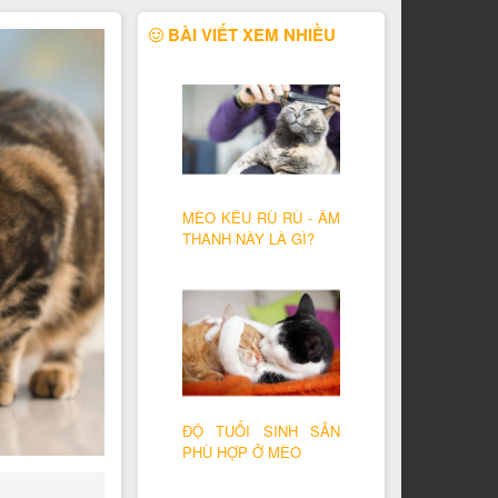
BÀI VIẾT XEM NHIỀU
MÈO KÊU RÙ RÙ - ÂM
THANH NÀY LÀ GÌ?
ĐỘ TUỔI SINH SẢN
PHÙ HỢP Ở MÈO