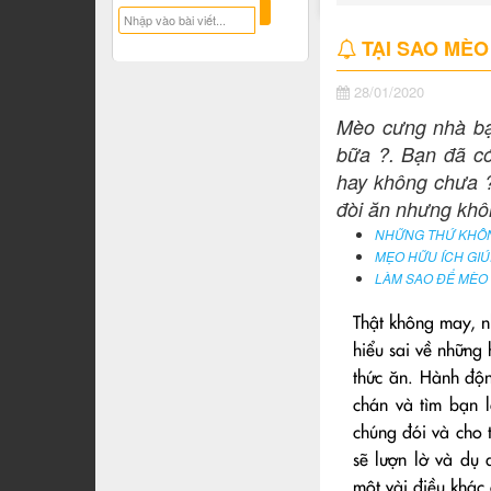
TẠI SAO MÈO
28/01/2020
Mèo cưng nhà bạ
bữa ?. Bạn đã có
hay không chưa ?
đòi ăn nhưng khô
NHỮNG THỨ KHÔN
MẸO HỮU ÍCH GIÚ
LÀM SAO ĐỂ MÈO
Thật không may, n
hiểu sai về nhữn
thức ăn. Hành độ
chán và tìm bạn 
chúng đói và cho 
sẽ lượn lờ và dụ
một vài điều khác