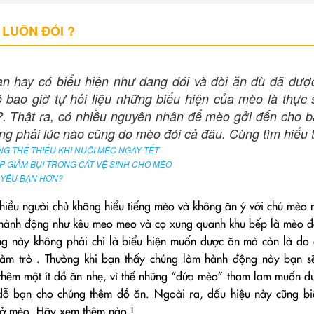
 LUÔN ĐÓI ?
n hay có biểu hiện như đang đói và đòi ăn dù đã đượ
 bao giờ tự hỏi liệu những biểu hiện của mèo là thực 
. Thật ra, có nhiều nguyên nhân để mèo gởi đến cho b
ng phải lúc nào cũng do mèo đói cả đâu. Cùng tìm hiểu 
G THỂ THIẾU KHI NUÔI MÈO NGÀY TẾT
P GIẢM BỤI TRONG CÁT VỆ SINH CHO MÈO
 YÊU BẠN HƠN?
hiều người chủ không hiểu tiếng mèo và không ăn ý với chú mèo 
g hành động như kêu meo meo và cọ xung quanh khu bếp là mèo đ
ng này không phải chỉ là biểu hiện muốn được ăn mà còn là do
làm trò . Thường khi bạn thấy chúng làm hành động này bạn s
thêm một ít đồ ăn nhẹ, vì thế những “đứa mèo” tham lam muốn đ
 dỗ bạn cho chúng thêm đồ ăn. Ngoài ra, dấu hiệu này cũng bi
 ở mèo. Hãy xem thêm nào !