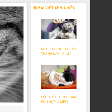
BÀI VIẾT XEM NHIỀU
MÈO KÊU RÙ RÙ - ÂM
THANH NÀY LÀ GÌ?
ĐỘ TUỔI SINH SẢN
PHÙ HỢP Ở MÈO