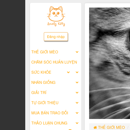
Đăng nhập
THẾ GIỚI MÈO
CHĂM SÓC HUẤN LUYỆN
SỨC KHỎE
NHÂN GIỐNG
GIẢI TRÍ
TỰ GIỚI THIỆU
MUA BÁN TRAO ĐỔI
THẢO LUẬN CHUNG
THẾ GIỚI MÈO