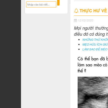
THỰC HƯ VỀ
12/02/2020
Mọi người thường
điều đó có đúng 
NHỮNG THỨ KHÔN
MẸO HỮU ÍCH GIÚ
LÀM SAO ĐỂ MÈO
Có thể bạn đã 
làm sao mèo có 
thế ?