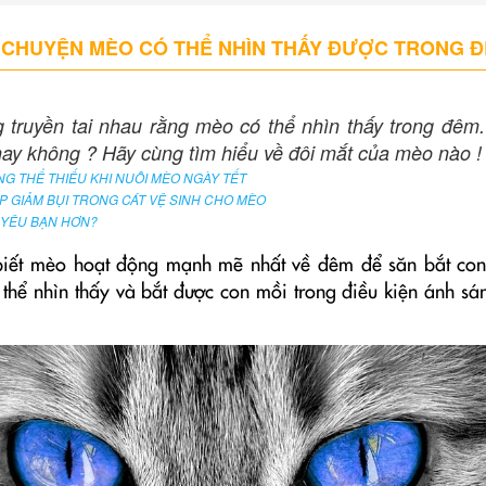
 CHUYỆN MÈO CÓ THỂ NHÌN THẤY ĐƯỢC TRONG 
 truyền tai nhau rằng mèo có thể nhìn thấy trong đêm.
hay không ? Hãy cùng tìm hiểu về đôi mắt của mèo nào !
G THỂ THIẾU KHI NUÔI MÈO NGÀY TẾT
P GIẢM BỤI TRONG CÁT VỆ SINH CHO MÈO
 YÊU BẠN HƠN?
biết mèo hoạt động mạnh mẽ nhất về đêm để săn bắt co
thể nhìn thấy và bắt được con mồi trong điều kiện ánh sá