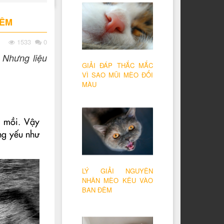
ĐÊM
1533
0
 Nhưng liệu
GIẢI ĐÁP THẮC MẮC
VÌ SAO MŨI MÈO ĐỔI
MÀU
n mồi. Vậy
ng yếu như
LÝ GIẢI NGUYÊN
NHÂN MÈO KÊU VÀO
BAN ĐÊM