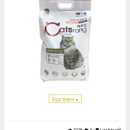
Đọc thêm
Hạt khô cho mèo thương hiệu Catsrang (Ảnh: Shopee)
▾
Một lựa chọn kinh tế khác cho sen có xuất xứ từ
Hàn Quốc nữa là hạt Catsrang. Dòng hạt này
giá tương đối mềm hơn các loại hạt Hàn khác
nhưng chất lượng cực kỳ thơm ngon, hấp dẫn.
7275
0
|
Lưu bài viết