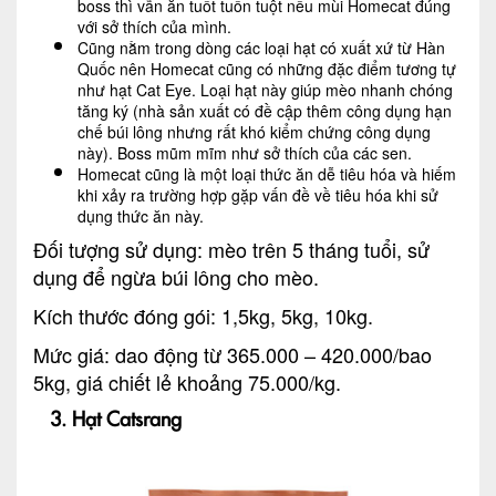
boss thì vẫn ăn tuốt tuồn tuột nếu mùi Homecat đúng
với sở thích của mình.
Cũng nằm trong dòng các loại hạt có xuất xứ từ Hàn
Quốc nên Homecat cũng có những đặc điểm tương tự
như hạt Cat Eye. Loại hạt này giúp mèo nhanh chóng
tăng ký (nhà sản xuất có đề cập thêm công dụng hạn
chế búi lông nhưng rất khó kiểm chứng công dụng
này). Boss mũm mĩm như sở thích của các sen.
Homecat cũng là một loại thức ăn dễ tiêu hóa và hiếm
khi xảy ra trường hợp gặp vấn đề về tiêu hóa khi sử
dụng thức ăn này.
Đối tượng sử dụng: mèo trên 5 tháng tuổi, sử
dụng để ngừa búi lông cho mèo.
Kích thước đóng gói: 1,5kg, 5kg, 10kg.
Mức giá: dao động từ 365.000 – 420.000/bao
5kg, giá chiết lẻ khoảng 75.000/kg.
3. Hạt Catsrang