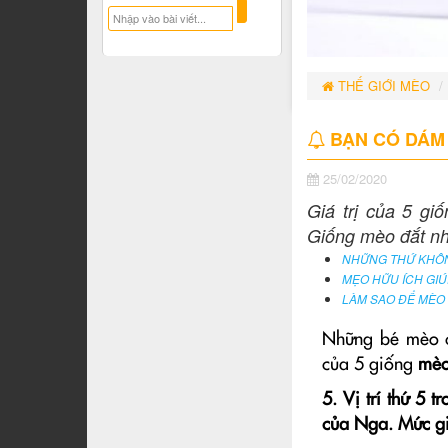
THẾ GIỚI MÈO
BẠN CÓ DÁM C
25/02/2020
Giá trị của 5 gi
Giống mèo đắt nhấ
NHỮNG THỨ KHÔN
MẸO HỮU ÍCH GIÚ
LÀM SAO ĐỂ MÈO
Những bé mèo có
của 5 giống
mèo
5. Vị trí thứ 5
của Nga. Mức gi