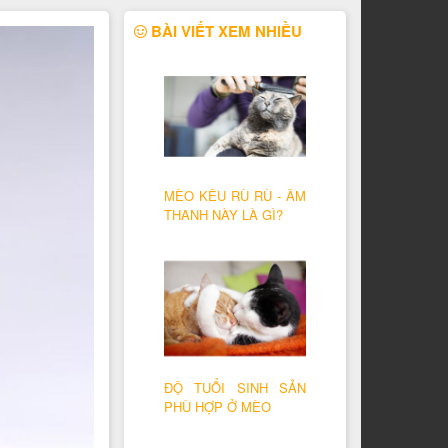
BÀI VIẾT XEM NHIỀU
MÈO KÊU RÙ RÙ - ÂM
THANH NÀY LÀ GÌ?
ĐỘ TUỔI SINH SẢN
PHÙ HỢP Ở MÈO