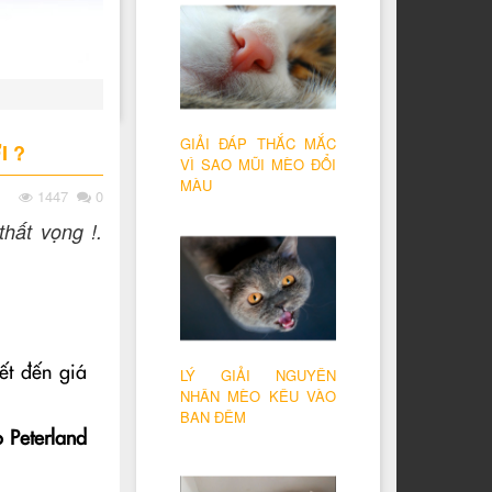
GIẢI ĐÁP THẮC MẮC
I ?
VÌ SAO MŨI MÈO ĐỔI
MÀU
1447
0
hất vọng !.
ết đến giá
LÝ GIẢI NGUYÊN
NHÂN MÈO KÊU VÀO
BAN ĐÊM
 Peterland