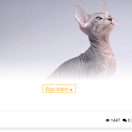
Đọc thêm
▾
1447
0