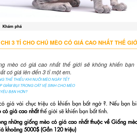
Khám phá
HI 3 TỈ CHO CHÚ MÈO CÓ GIÁ CAO NHẤT THẾ GIỚ
ống mèo có giá cao nhất thế giới sẽ không khiến bạn t
t có giá lên đến 3 tỉ một em.
G THỂ THIẾU KHI NUÔI MÈO NGÀY TẾT
P GIẢM BỤI TRONG CÁT VỆ SINH CHO MÈO
 YÊU BẠN HƠN?
 giá vài chục triệu có khiến bạn bất ngờ ?. Nếu bạn bi
 có giá cao nhất
thế giới sẽ khiến bạn bất tỉnh.
 trong những giống mèo có giá cao nhất thuộc về Giống mèo
á khoảng 5000$ (Gần 120 triệu)