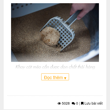
Khay cát mèo cần được dọn chất thải hàng
ngày và làm sạch thật kỹ ít nhất một lần một
Đọc thêm
▾
tuần (Ảnh: KittyClysm)
Dọn khay cát hàng ngày
Dùng xẻng hốt phân dọn chất thải ra khỏi
cát sạch và bỏ vào túi cột chặt để bỏ đi.
5028
0
|
Lưu bài viết