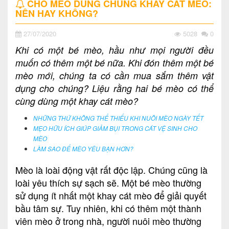
CHO MÈO DÙNG CHUNG KHAY CÁT MÈO:
NÊN HAY KHÔNG?
27/07/2020
5028
0
Khi có một bé mèo, hầu như mọi người đều
muốn có thêm một bé nữa. Khi đón thêm một bé
mèo mới, chúng ta có cần mua sắm thêm vật
dụng cho chúng? Liệu rằng hai bé mèo có thể
cùng dùng một khay cát mèo?
NHỮNG THỨ KHÔNG THỂ THIẾU KHI NUÔI MÈO NGÀY TẾT
MẸO HỮU ÍCH GIÚP GIẢM BỤI TRONG CÁT VỆ SINH CHO
MÈO
LÀM SAO ĐỂ MÈO YÊU BẠN HƠN?
Mèo là loài động vật rất độc lập. Chúng cũng là
loài yêu thích sự sạch sẽ. Một bé mèo thường
sử dụng ít nhất một khay cát mèo để giải quyết
bầu tâm sự. Tuy nhiên, khi có thêm một thành
viên mèo ở trong nhà, người nuôi mèo thường