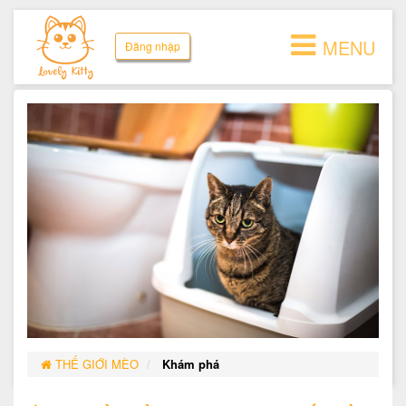
MENU
Đăng nhập
THẾ GIỚI MÈO
Khám phá