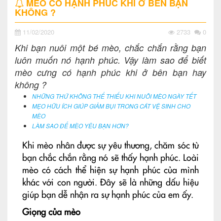
MÈO CÓ HẠNH PHÚC KHI Ở BÊN BẠN
KHÔNG ?
11/02/2020
2733
0
Khi bạn nuôi một bé mèo, chắc chắn rằng bạn
luôn muốn nó hạnh phúc. Vậy làm sao để biết
mèo cưng có hạnh phúc khi ở bên bạn hay
không ?
NHỮNG THỨ KHÔNG THỂ THIẾU KHI NUÔI MÈO NGÀY TẾT
MẸO HỮU ÍCH GIÚP GIẢM BỤI TRONG CÁT VỆ SINH CHO
MÈO
LÀM SAO ĐỂ MÈO YÊU BẠN HƠN?
Khi mèo nhân được sự yêu thương, chăm sóc từ
bạn chắc chắn rằng nó sẽ thấy hạnh phúc. Loài
mèo có cách thể hiện sự hạnh phúc của mình
khác với con người. Đây sẽ là những dấu hiệu
giúp bạn dễ nhận ra sự hạnh phúc của em ấy.
Giọng của mèo