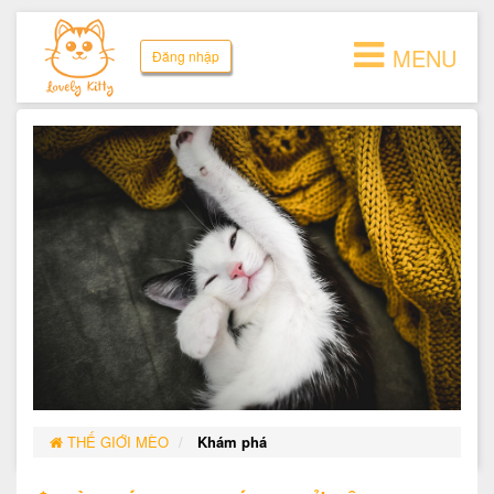
MENU
Đăng nhập
THẾ GIỚI MÈO
Khám phá