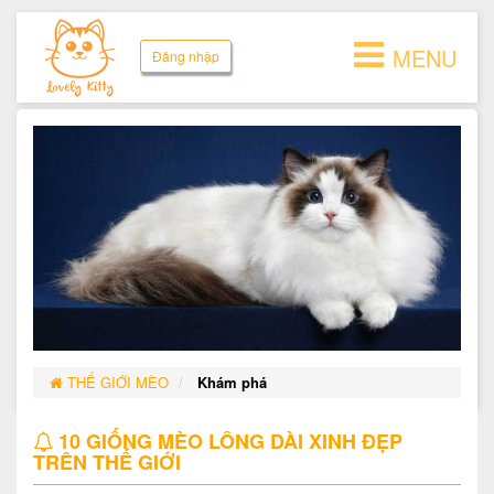
MENU
Đăng nhập
THẾ GIỚI MÈO
Khám phá
10 GIỐNG MÈO LÔNG DÀI XINH ĐẸP
TRÊN THẾ GIỚI