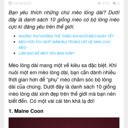
04/03/2020
3131
0
Bạn yêu thích những chú mèo lông dài? Dưới
đây là danh sách 10 giống mèo có bộ lông mèo
cực kì đáng yêu trên thế giới.
NHỮNG THỨ KHÔNG THỂ THIẾU KHI NUÔI MÈO NGÀY TẾT
MẸO HỮU ÍCH GIÚP GIẢM BỤI TRONG CÁT VỆ SINH CHO
MÈO
LÀM SAO ĐỂ MÈO YÊU BẠN HƠN?
Mèo lông dài mang một vẻ kiêu sa đặc biệt. Khi
nuôi một em mèo lông dài, bạn cần dành nhiều
thời gian hơn để “phụ” mèo chăm sóc bộ lông
dài của chúng. Dưới đây là danh sách 10 giống
mèo lông dài xinh đẹp trên thế giới mà bạn nên
biết đến. Có một vài cái tên khá lạ đó!
1. Maine Coon