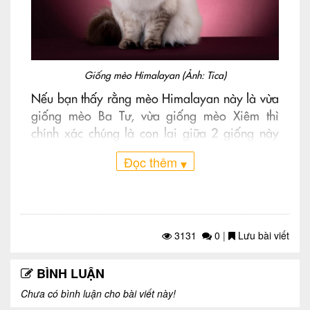
Giống mèo Himalayan (Ảnh: Tica)
Nếu bạn thấy rằng mèo Himalayan này là vừa
giống mèo Ba Tư, vừa giống mèo Xiêm thì
chính xác chúng là con lai giữa 2 giống này
đấy. Khác với mèo Ba Tư một chút, chúng
Đọc thêm
▾
không điềm tĩnh như vậy, những chú mèo
Himalayan có phần tinh nghịch hơn. Bộ lông
dài của mèo Himalayan cần được chăm sóc kĩ
để hạn chế bị rối lông.
3131
0
|
Lưu bài viết
Cân nặng trung bình của mèo Himalayan là:
3,2 – 5,4kg.
BÌNH LUẬN
Chiều dài khoảng: 0,45m.
Chưa có bình luận cho bài viết này!