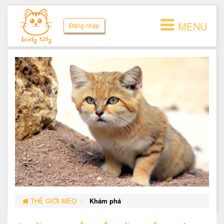
MENU
Đăng nhập
THẾ GIỚI MÈO
Khám phá