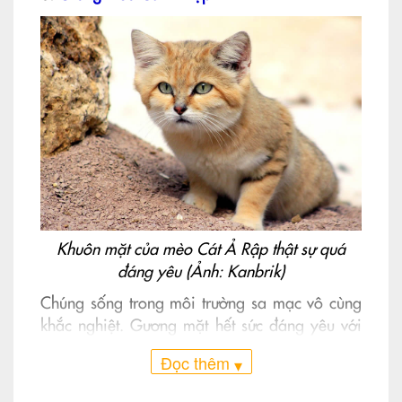
Khuôn mặt của mèo Cát Ả Rập thật sự quá
đáng yêu (Ảnh: Kanbrik)
Chúng sống trong môi trường sa mạc vô cùng
khắc nghiệt. Gương mặt hết sức đáng yêu với
màu lông vàng như cát để chúng có thể dễ
Đọc thêm
▾
dàng ngụy trang khi săn mồi. Mèo cát Ả Rập
hoạt động và săn mồi chủ yếu vào ban đêm.