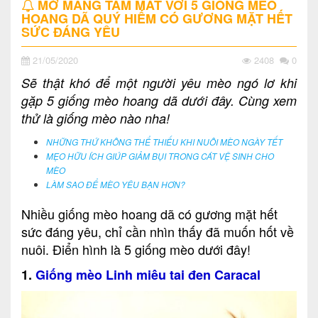
MỞ MANG TẦM MẮT VỚI 5 GIỐNG MÈO
HOANG DÃ QUÝ HIẾM CÓ GƯƠNG MẶT HẾT
SỨC ĐÁNG YÊU
21/05/2020
2408
0
Sẽ thật khó để một người yêu mèo ngó lơ khi
gặp 5 giống mèo hoang dã dưới đây. Cùng xem
thử là giống mèo nào nha!
NHỮNG THỨ KHÔNG THỂ THIẾU KHI NUÔI MÈO NGÀY TẾT
MẸO HỮU ÍCH GIÚP GIẢM BỤI TRONG CÁT VỆ SINH CHO
MÈO
LÀM SAO ĐỂ MÈO YÊU BẠN HƠN?
Nhiều giống mèo hoang dã có gương mặt hết
sức đáng yêu, chỉ cần nhìn thấy đã muốn hốt về
nuôi. Điển hình là 5 giống mèo dưới đây!
1.
Giống mèo Linh miêu tai đen Caracal