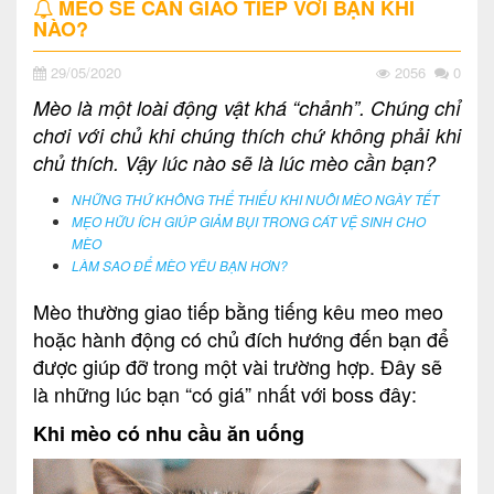
MÈO SẼ CẦN GIAO TIẾP VỚI BẠN KHI
NÀO?
29/05/2020
2056
0
Mèo là một loài động vật khá “chảnh”. Chúng chỉ
chơi với chủ khi chúng thích chứ không phải khi
chủ thích. Vậy lúc nào sẽ là lúc mèo cần bạn?
NHỮNG THỨ KHÔNG THỂ THIẾU KHI NUÔI MÈO NGÀY TẾT
MẸO HỮU ÍCH GIÚP GIẢM BỤI TRONG CÁT VỆ SINH CHO
MÈO
LÀM SAO ĐỂ MÈO YÊU BẠN HƠN?
Mèo thường giao tiếp bằng tiếng kêu meo meo
hoặc hành động có chủ đích hướng đến bạn để
được giúp đỡ trong một vài trường hợp. Đây sẽ
là những lúc bạn “có giá” nhất với boss đây:
Khi mèo có nhu cầu ăn uống