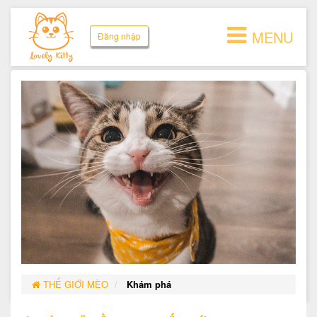
MENU
Đăng nhập
THẾ GIỚI MÈO
Khám phá