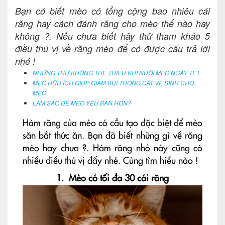
Bạn có biết mèo có tổng cộng bao nhiêu cái
răng hay cách đánh răng cho mèo thế nào hay
không ?. Nếu chưa biết hãy thử tham khảo 5
điều thú vị về răng mèo để có được câu trả lời
nhé !
NHỮNG THỨ KHÔNG THỂ THIẾU KHI NUÔI MÈO NGÀY TẾT
MẸO HỮU ÍCH GIÚP GIẢM BỤI TRONG CÁT VỆ SINH CHO
MÈO
LÀM SAO ĐỂ MÈO YÊU BẠN HƠN?
Hàm răng của mèo có cầu tạo đặc biệt để mèo
săn bắt thức ăn. Bạn đã biết những gì về răng
mèo hay chưa ?. Hàm răng nhỏ này cũng có
nhiều điều thú vị đấy nhé. Cùng tìm hiểu nào !
1. Mèo có tối đa 30 cái răng