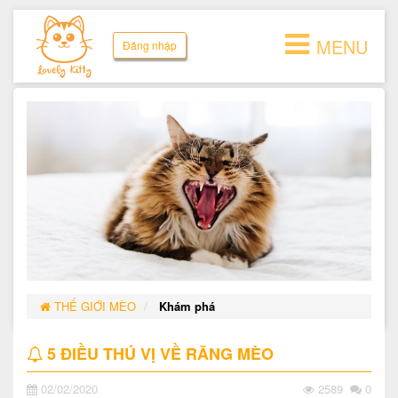
MENU
Đăng nhập
THẾ GIỚI MÈO
Khám phá
5 ĐIỀU THÚ VỊ VỀ RĂNG MÈO
02/02/2020
2589
0