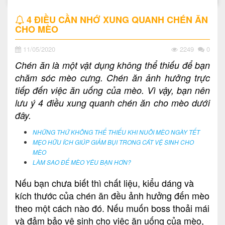
4 ĐIỀU CẦN NHỚ XUNG QUANH CHÉN ĂN
CHO MÈO
11/05/2020
2249
0
Chén ăn là một vật dụng không thể thiếu để bạn
chăm sóc mèo cưng. Chén ăn ảnh hưởng trực
tiếp đến việc ăn uống của mèo. Vì vậy, bạn nên
lưu ý 4 điều xung quanh chén ăn cho mèo dưới
đây.
NHỮNG THỨ KHÔNG THỂ THIẾU KHI NUÔI MÈO NGÀY TẾT
MẸO HỮU ÍCH GIÚP GIẢM BỤI TRONG CÁT VỆ SINH CHO
MÈO
LÀM SAO ĐỂ MÈO YÊU BẠN HƠN?
Nếu bạn chưa biết thì chất liệu, kiểu dáng và
kích thước của chén ăn đều ảnh hưởng đến mèo
theo một cách nào đó. Nếu muốn boss thoải mái
và đảm bảo vệ sinh cho việc ăn uống của mèo,