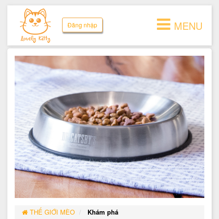
MENU
Đăng nhập
THẾ GIỚI MÈO
Khám phá