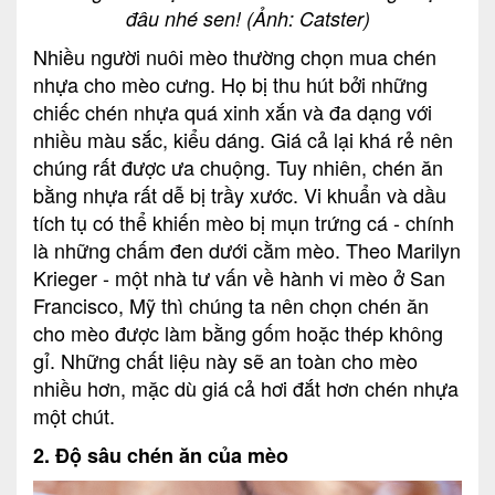
đâu nhé sen! (Ảnh: Catster)
Nhiều người nuôi mèo thường chọn mua chén
nhựa cho mèo cưng. Họ bị thu hút bởi những
chiếc chén nhựa quá xinh xắn và đa dạng với
nhiều màu sắc, kiểu dáng. Giá cả lại khá rẻ nên
chúng rất được ưa chuộng. Tuy nhiên, chén ăn
bằng nhựa rất dễ bị trầy xước. Vi khuẩn và dầu
tích tụ có thể khiến mèo bị mụn trứng cá - chính
là những chấm đen dưới cằm mèo. Theo Marilyn
Krieger - một nhà tư vấn về hành vi mèo ở San
Francisco, Mỹ thì chúng ta nên chọn chén ăn
cho mèo được làm bằng gốm hoặc thép không
gỉ. Những chất liệu này sẽ an toàn cho mèo
nhiều hơn, mặc dù giá cả hơi đắt hơn chén nhựa
một chút.
2. Độ sâu chén ăn của mèo