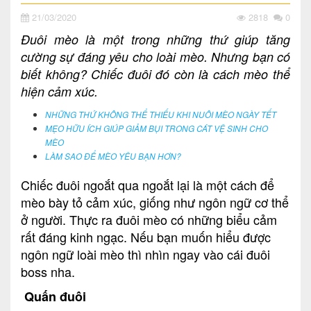
21/03/2020
2818
0
Đuôi mèo là một trong những thứ giúp tăng
cường sự đáng yêu cho loài mèo. Nhưng bạn có
biết không? Chiếc đuôi đó còn là cách mèo thể
hiện cảm xúc.
NHỮNG THỨ KHÔNG THỂ THIẾU KHI NUÔI MÈO NGÀY TẾT
MẸO HỮU ÍCH GIÚP GIẢM BỤI TRONG CÁT VỆ SINH CHO
MÈO
LÀM SAO ĐỂ MÈO YÊU BẠN HƠN?
Chiếc đuôi ngoắt qua ngoắt lại là một cách để
mèo bày tỏ cảm xúc, giống như ngôn ngữ cơ thể
ở người. Thực ra đuôi mèo có những biểu cảm
rất đáng kinh ngạc. Nếu bạn muốn hiểu được
ngôn ngữ loài mèo thì nhìn ngay vào cái đuôi
boss nha.
Quấn đuôi