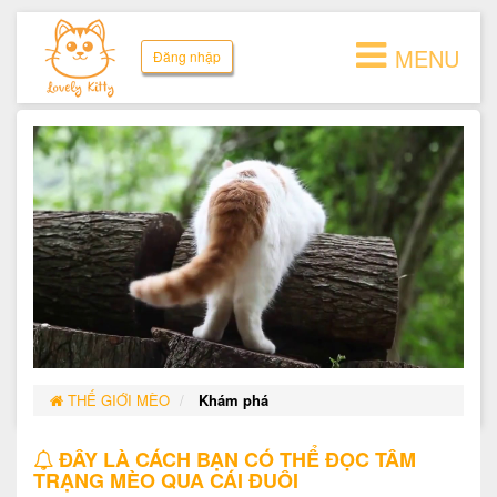
MENU
Đăng nhập
THẾ GIỚI MÈO
Khám phá
ĐÂY LÀ CÁCH BẠN CÓ THỂ ĐỌC TÂM
TRẠNG MÈO QUA CÁI ĐUÔI