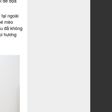
i đe dọa
tại ngoài
 bé mèo
 ẩu đả không
mùi hương