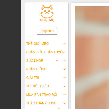
Đăng nhập
THẾ GIỚI MÈO
CHĂM SÓC HUẤN LUYỆN
SỨC KHỎE
NHÂN GIỐNG
GIẢI TRÍ
TỰ GIỚI THIỆU
MUA BÁN TRAO ĐỔI
THẢO LUẬN CHUNG