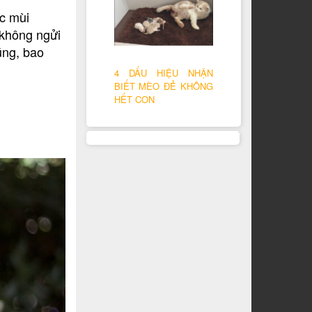
c mùi
 không ngửi
úng, bao
4 DẤU HIỆU NHẬN
BIẾT MÈO ĐẺ KHÔNG
HẾT CON