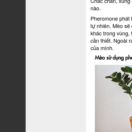
Chắc chắn, xung 
nào.
Pheromone phát h
tự nhiên. Mèo sẽ
khác trong vùng, 
cần thiết. Ngoài 
của mình.
Mèo sử dụng ph