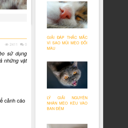
GIẢI ĐÁP THẮC MẮC
VÌ SAO MŨI MÈO ĐỔI
2411
0
MÀU
Mèo sử dụng
ả những vật
LÝ GIẢI NGUYÊN
để cảnh cáo
NHÂN MÈO KÊU VÀO
BAN ĐÊM