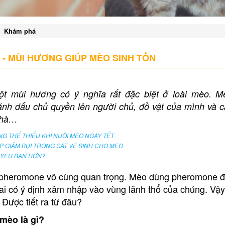
Khám phá
 MÙI HƯƠNG GIÚP MÈO SINH TỒN
t mùi hương có ý nghĩa rất đặc biệt ở loài mèo. 
h dấu chủ quyền lên người chủ, đồ vật của mình và c
nhà…
G THỂ THIẾU KHI NUÔI MÈO NGÀY TẾT
P GIẢM BỤI TRONG CÁT VỆ SINH CHO MÈO
 YÊU BẠN HƠN?
, pheromone vô cùng quan trọng. Mèo dùng pheromone 
 ai có ý định xâm nhập vào vùng lãnh thổ của chúng. Vậy
Được tiết ra từ đâu?
mèo là gì?