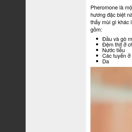
Pheromone là một
hương đặc biệt n
thấy mùi gì khác 
gồm:
Đầu và gò 
Đệm thịt ở c
Nước tiểu
Các tuyến ở
Da