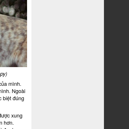
py)
 của mình.
mình. Ngoài
c biệt đúng
 được xung
n hơn.