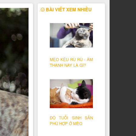
BÀI VIẾT XEM NHIỀU
MÈO KÊU RÙ RÙ - ÂM
THANH NÀY LÀ GÌ?
ĐỘ TUỔI SINH SẢN
PHÙ HỢP Ở MÈO