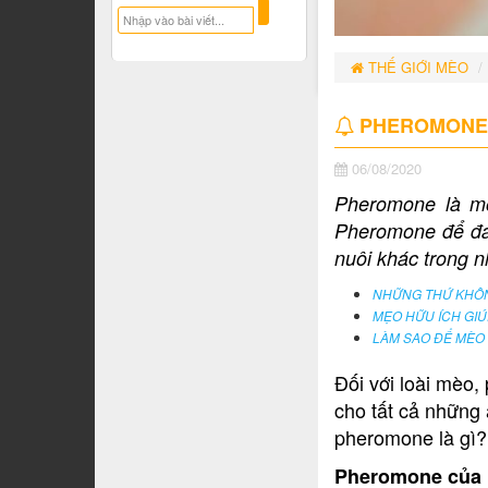
THẾ GIỚI MÈO
PHEROMONE -
06/08/2020
Pheromone là mộ
Pheromone để đán
nuôi khác trong 
NHỮNG THỨ KHÔN
MẸO HỮU ÍCH GIÚ
LÀM SAO ĐỂ MÈO
Đối với loài mèo
cho tất cả những
pheromone là gì? 
Pheromone của 