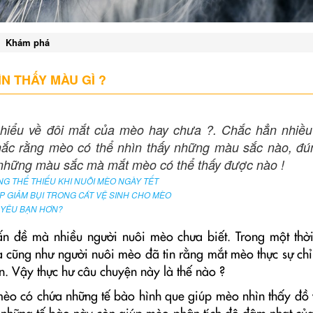
Khám phá
N THẤY MÀU GÌ ?
 hiểu về đôi mắt của mèo hay chưa ?. Chắc hẳn nhiều
ắc rằng mèo có thể nhìn thấy những màu sắc nào, đú
 những màu sắc mà mắt mèo có thể thấy được nào !
G THỂ THIẾU KHI NUÔI MÈO NGÀY TẾT
P GIẢM BỤI TRONG CÁT VỆ SINH CHO MÈO
 YÊU BẠN HƠN?
ấn đề mà nhiều người nuôi mèo chưa biết. Trong một thời
a cũng như người nuôi mèo đã tin rằng mắt mèo thực sự chỉ
. Vậy thực hư câu chuyện này là thế nào ?
o có chứa những tế bào hình que giúp mèo nhìn thấy đồ 