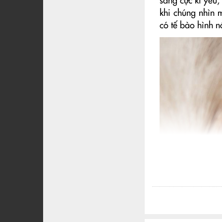
sáng cực kì yếu
khi chúng nhìn 
có tế bào hình n