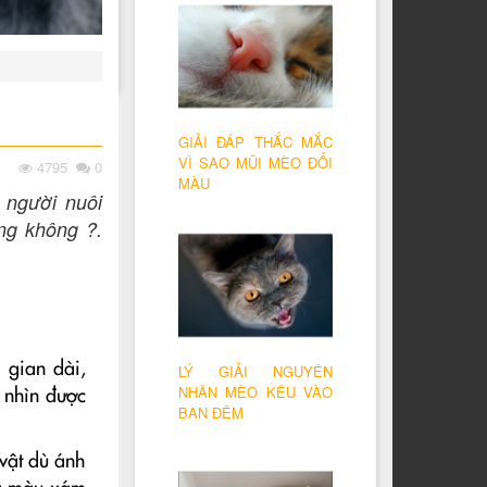
GIẢI ĐÁP THẮC MẮC
VÌ SAO MŨI MÈO ĐỔI
4795
0
MÀU
 người nuôi
ng không ?.
 gian dài,
LÝ GIẢI NGUYÊN
NHÂN MÈO KÊU VÀO
 nhìn được
BAN ĐÊM
vật dù ánh