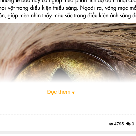
, những tế bào này còn giúp mèo phân tích độ đậm nhạt c
mọi vật trong điều kiện thiếu sáng. Ngoài ra, võng mạc m
ón, giúp mèo nhìn thấy màu sắc trong điều kiện ánh sáng đ
Đọc thêm
▾
4795
0