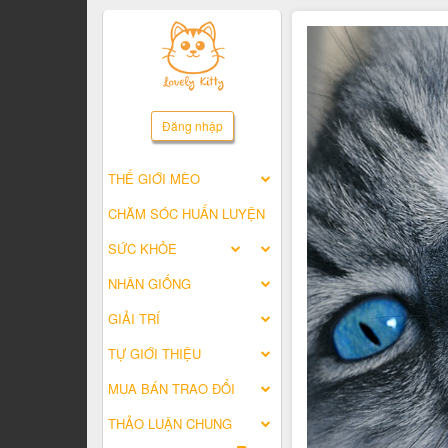
Đăng nhập
THẾ GIỚI MÈO
CHĂM SÓC HUẤN LUYỆN
SỨC KHỎE
NHÂN GIỐNG
GIẢI TRÍ
TỰ GIỚI THIỆU
MUA BÁN TRAO ĐỔI
THẢO LUẬN CHUNG