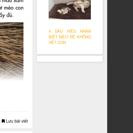
ủa màu xám
ắt mèo con
ầy đủ.
4 DẤU HIỆU NHẬN
BIẾT MÈO ĐẺ KHÔNG
HẾT CON
|
Lưu bài viết