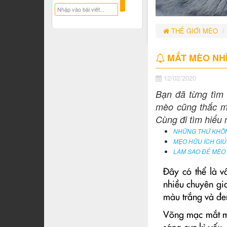
THẾ GIỚI MÈO
MẮT MÈO NHÌ
12/02/2020
Bạn đã từng tìm
mèo cũng thắc m
Cùng đi tìm hiểu
NHỮNG THỨ KHÔN
MẸO HỮU ÍCH GIÚ
LÀM SAO ĐỂ MÈO
Đây có thể là v
nhiều chuyên gi
màu trắng và đen
Võng mạc mắt mè