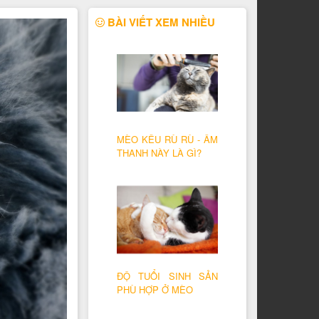
BÀI VIẾT XEM NHIỀU
MÈO KÊU RÙ RÙ - ÂM
THANH NÀY LÀ GÌ?
ĐỘ TUỔI SINH SẢN
PHÙ HỢP Ở MÈO