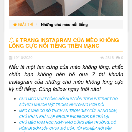
GIẢI TRÍ
Những chú mèo nổi tiếng
6 TRANG INSTAGRAM CỦA MÈO KHÔNG
LÔNG CỰC NỔI TIẾNG TRÊN MẠNG
19/10/2020
2818
0
Nếu là một fan cứng của mèo không lông, chắc
chắn bạn không nên bỏ qua 7 tài khoản
Instagram của những chú mèo không lông cực
kỳ nổi tiếng. Cùng follow ngay thôi nào!
CHÚ MÈO NHẬT BỖNG NỔI NHƯ CỒN TRÊN INTERNET DO
SỞ HỮU KHUÔN MẶT TRÔNG NHƯ ĐANG HỜN DỖI
MÈO CƯNG CÓ SỞ THÍCH ĂN TRỘM GIÀY CỦA HÀNG XÓM,
CHỦ NHÂN PHẢI LẬP GROUP FACEBOOK ĐỂ TRẢ LẠI
CHÚ MÈO HAM HỌC NGÀY NÀO CŨNG ĐẾN TRƯỜNG, CÓ
HÔM ĐI SỚM LỚP CHƯA MỞ CỬA, TỐT NGHIỆP RỒI VẪN