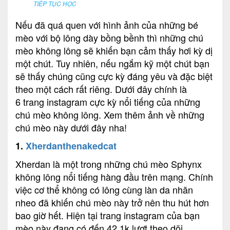
TIẾP TỤC HỌC
Nếu đã quá quen với hình ảnh của những bé
mèo với bộ lông dày bồng bềnh thì những chú
mèo không lông sẽ khiến bạn cảm thấy hơi kỳ dị
một chút. Tuy nhiên, nếu ngắm kỹ một chút bạn
sẽ thấy chúng cũng cực kỳ đáng yêu và đặc biệt
theo một cách rất riêng. Dưới đây chính là
6 trang instagram cực kỳ nổi tiếng của những
chú mèo không lông. Xem thêm ảnh về những
chú mèo này dưới đây nha!
1.
Xherdanthenakedcat
Xherdan là một trong những chú mèo Sphynx
không lông nổi tiếng hàng đầu trên mạng. Chính
việc cơ thể không có lông cùng làn da nhăn
nheo đã khiến chú mèo này trở nên thu hút hơn
bao giờ hết. Hiện tại trang instagram của bạn
mèo này đang có đến 42,1k lượt theo dõi.