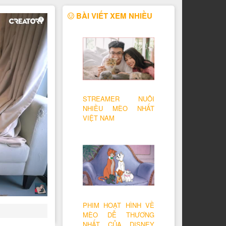
BÀI VIẾT XEM NHIỀU
STREAMER NUÔI
NHIỀU MÈO NHẤT
VIỆT NAM
PHIM HOẠT HÌNH VỀ
MÈO DỄ THƯƠNG
NHẤT CỦA DISNEY