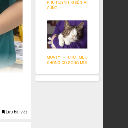
PHỤ HUYNH KHIẾN AI
CŨNG…
MONTY - CHÚ MÈO
KHÔNG CÓ SỐNG MŨI
|
Lưu bài viết