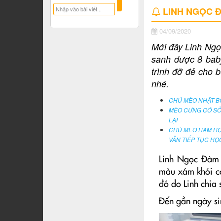
LINH NGỌC Đ
04/09/2020
Mới đây Linh Ngọ
sanh được 8 bab
trình đỡ đẻ cho
nhé.
CHÚ MÈO NHẬT B
MÈO CƯNG CÓ SỞ
LẠI
CHÚ MÈO HAM HỌ
VẪN TIẾP TỤC HỌ
Linh Ngọc Đàm 
màu xám khói có
đó do Linh chia 
Đến gần ngày si