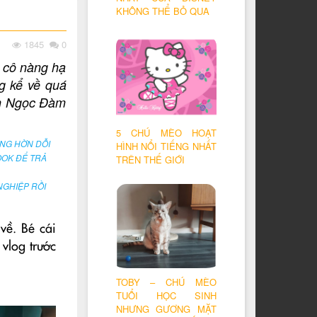
KHÔNG THỂ BỎ QUA
1845
0
 cô nàng hạ
g kể về quá
nh Ngọc Đàm
5 CHÚ MÈO HOẠT
NG HỜN DỖI
HÌNH NỔI TIẾNG NHẤT
OOK ĐỂ TRẢ
TRÊN THẾ GIỚI
NGHIỆP RỒI
về. Bé cái
vlog trước
TOBY – CHÚ MÈO
TUỔI HỌC SINH
NHƯNG GƯƠNG MẶT