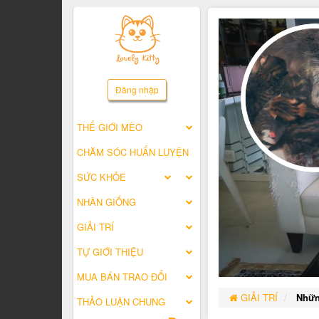
Đăng nhập
THẾ GIỚI MÈO
CHĂM SÓC HUẤN LUYỆN
SỨC KHỎE
NHÂN GIỐNG
GIẢI TRÍ
TỰ GIỚI THIỆU
MUA BÁN TRAO ĐỔI
GIẢI TRÍ
Nhữn
THẢO LUẬN CHUNG