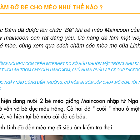
ÀM ĐỠ ĐẺ CHO MÈO NHƯ THẾ NÀO ?
c Đàm đã được lên chức "Bà" khi bé mèo Maincoon của
y maincoon con rất đáng yêu. Cô nàng đã làm một vlo
 bé mèo, cùng xem qua cách chăm sóc mèo mẹ của Li
ỖNG NỔI NHƯ CỒN TRÊN INTERNET DO SỞ HỮU KHUÔN MẶT TRÔNG NHƯ ĐA
 THÍCH ĂN TRỘM GIÀY CỦA HÀNG XÓM, CHỦ NHÂN PHẢI LẬP GROUP FACEB
C NGÀY NÀO CŨNG ĐẾN TRƯỜNG, CÓ HÔM ĐI SỚM LỚP CHƯA MỞ CỬA, TỐT 
C
hiện đang nuôi 2 bé mèo giống Maincoon nhập từ Nga 
 vằn và bé đực màu trắng. Cả hai đã " cưới " nhau ở một 
sẻ, và hiện tại bé mèo cái đã có bầu.
nh Linh đã dẫn mèo mẹ đi siêu âm kiểm tra thai.