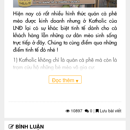
Hiện nay có rất nhiều hình thức quán cà phê
mèo được kinh doanh nhưng ở Katholic của
LNĐ lại có sự khác biệt tinh tế dành cho cả
khách hàng lẫn những cư dân mèo sinh sống
trực tiếp ở đây. Chúng ta cùng điểm qua những
điểm tinh tế đó nhé !
1) Katholic không chỉ là quán cà phê mà còn là
trạm cứu hộ những bé mèo vô gia cư:
Đọc thêm
▾
10897
0
|
Lưu bài viết
BÌNH LUẬN