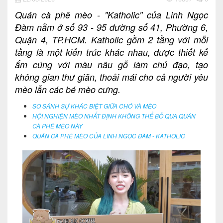
Quán cà phê mèo - "Katholic" của Linh Ngọc
Đàm nằm ở số 93 - 95 đường số 41, Phường 6,
Quận 4, TP.HCM. Katholic gồm 2 tầng với mỗi
tầng là một kiến trúc khác nhau, được thiết kế
ấm cúng với màu nâu gỗ làm chủ đạo, tạo
không gian thư giãn, thoải mái cho cả người yêu
mèo lẫn các bé mèo cưng.
SO SÁNH SỰ KHÁC BIỆT GIỮA CHÓ VÀ MÈO
HỘI NGHIỆN MÈO NHẤT ĐỊNH KHÔNG THỂ BỎ QUA QUÁN
CÀ PHÊ MÈO NÀY
QUÁN CÀ PHÊ MÈO CỦA LINH NGỌC ĐÀM - KATHOLIC