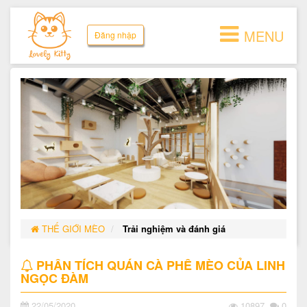
MENU
Đăng nhập
THẾ GIỚI MÈO
Trải nghiệm và đánh giá
PHÂN TÍCH QUÁN CÀ PHÊ MÈO CỦA LINH
NGỌC ĐÀM
22/05/2020
10897
0