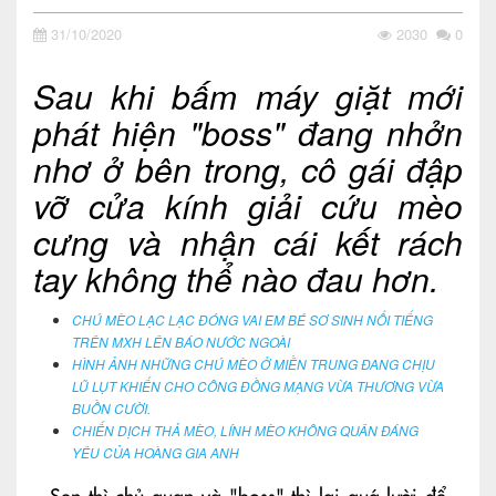
31/10/2020
2030
0
Sau khi bấm máy giặt mới
phát hiện "boss" đang nhởn
nhơ ở bên trong, cô gái đập
vỡ cửa kính giải cứu mèo
cưng và nhận cái kết rách
tay không thể nào đau hơn.
CHÚ MÈO LẠC LẠC ĐÓNG VAI EM BÉ SƠ SINH NỔI TIẾNG
TRÊN MXH LÊN BÁO NƯỚC NGOÀI
HÌNH ẢNH NHỮNG CHÚ MÈO Ở MIỀN TRUNG ĐANG CHỊU
LŨ LỤT KHIẾN CHO CÔNG ĐỒNG MẠNG VỪA THƯƠNG VỪA
BUỒN CƯỜI.
CHIẾN DỊCH THẢ MÈO, LÍNH MÈO KHÔNG QUÂN ĐÁNG
YÊU CỦA HOÀNG GIA ANH