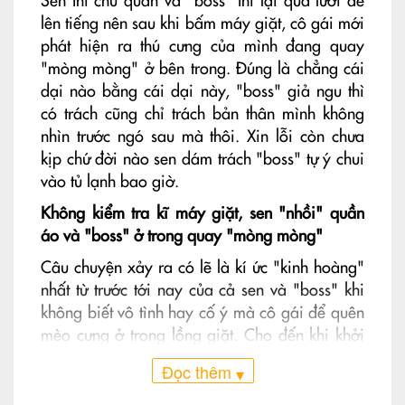
Sen thì chủ quan và "boss" thì lại quá lười để
lên tiếng nên sau khi bấm máy giặt, cô gái mới
phát hiện ra thú cưng của mình đang quay
"mòng mòng" ở bên trong. Đúng là chẳng cái
dại nào bằng cái dại này, "boss" giả ngu thì
có trách cũng chỉ trách bản thân mình không
nhìn trước ngó sau mà thôi. Xin lỗi còn chưa
kịp chứ đời nào sen dám trách "boss" tự ý chui
vào tủ lạnh bao giờ.
Không kiểm tra kĩ máy giặt, sen "nhồi" quần
áo và "boss" ở trong quay "mòng mòng"
Câu chuyện xảy ra có lẽ là kí ức "kinh hoàng"
nhất từ trước tới nay của cả sen và "boss" khi
không biết vô tình hay cố ý mà cô gái để quên
mèo cưng ở trong lồng giặt. Cho đến khi khởi
động máy giặt và nước bắt đầu đổ xuống thì
Đọc thêm
▾
cũng là lúc cô nàng thấy "bóng dáng ai đó nhẹ
nhàng vụt qua nơi đây", không ai khác chính là