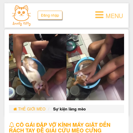
MENU
Đăng nhập
THẾ GIỚI MÈO
Sự kiện làng mèo
CÔ GÁI ĐẬP VỠ KÍNH MÁY GIẶT ĐẾN
RÁCH TAY ĐỂ GIẢI CỨU MÈO CƯNG