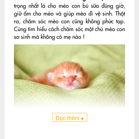
trọng nhất là cho mèo con bú sữa đúng giờ,
giữ ấm cho mèo và giúp mèo đi vệ sinh. Thật
ra, chăm sóc mèo con cũng không phức tạp.
Cùng tìm hiểu cách chăm sóc một chú mèo con
sơ sinh mà không có mẹ nào !
Đọc thêm
▾
Một chế độ chăm sóc đặc biệt sẽ giúp những
chú mèo con sơ sinh không có mẹ có khả năng
sống sót (Ảnh : PetMD)