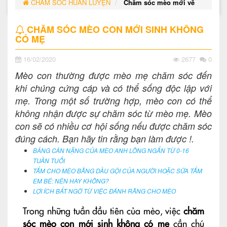
CHĂM SÓC HUẤN LUYỆN
Chăm sóc mèo mới về
CHĂM SÓC MÈO CON MỚI SINH KHÔNG
CÓ MẸ
16/02/2020
2677
0
Mèo con thường được mèo mẹ chăm sóc đến
khi chúng cứng cáp và có thể sống độc lập với
mẹ. Trong một số trường hợp, mèo con có thể
không nhận được sự chăm sóc từ mèo mẹ. Mèo
con sẽ có nhiều cơ hội sống nếu được chăm sóc
đúng cách. Bạn hãy tin rằng bạn làm được !.
BẢNG CÂN NẶNG CỦA MÈO ANH LÔNG NGẮN TỪ 0-16
TUẦN TUỔI
TẮM CHO MÈO BẰNG DẦU GỘI CỦA NGƯỜI HOẶC SỮA TẮM
EM BÉ: NÊN HAY KHÔNG?
LỢI ÍCH BẤT NGỜ TỪ VIỆC ĐÁNH RĂNG CHO MÈO
Trong những tuần đầu tiên của mèo, việc
chăm
sóc mèo con mới sinh không có mẹ
cần chú