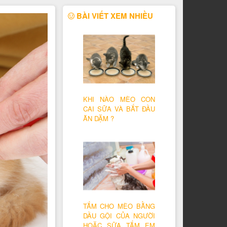
BÀI VIẾT XEM NHIỀU
KHI NÀO MÈO CON
CAI SỮA VÀ BẮT ĐẦU
ĂN DẶM ?
TẮM CHO MÈO BẰNG
DẦU GỘI CỦA NGƯỜI
HOẶC SỮA TẮM EM