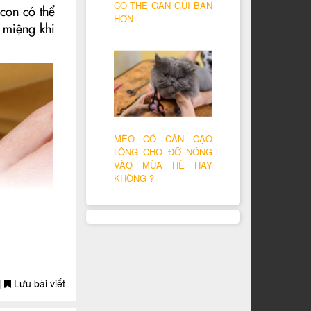
CÓ THỂ GẦN GŨI BẠN
con có thể
HƠN
 miệng khi
MÈO CÓ CẦN CẠO
LÔNG CHO ĐỠ NÓNG
VÀO MÙA HÈ HAY
KHÔNG ?
|
Lưu bài viết