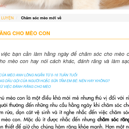
 LUYỆN
Chăm sóc mèo mới về
ĂNG CHO MÈO CON
 việc bạn cần làm hằng ngày để chăm sóc cho mèo c
ho mèo con hay nói cách khác, đánh răng và làm sạ
ỦA MÈO ANH LÔNG NGẮN TỪ 0-16 TUẦN TUỔI
G DẦU GỘI CỦA NGƯỜI HOẶC SỮA TẮM EM BÉ: NÊN HAY KHÔNG?
 TỪ VIỆC ĐÁNH RĂNG CHO MÈO
ú mèo con là một điều khá mới mẻ nhưng thú vị đối với n
gười thường đến những nhu cầu hằng ngày khi chăm sóc c
m rửa, dọn cát vệ sinh và ít nghe nhắc đến việc chăm só
 mèo con. Mặc dù ít được nhắc đến nhưng
chăm sóc răn
ần thiết để giữ cho chúng hàm răng khỏe mạnh. Hơn một 