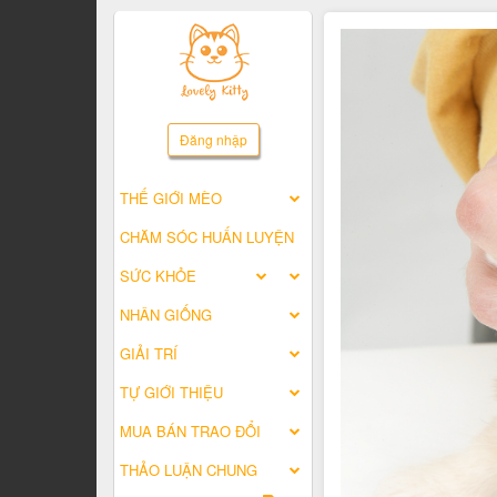
Đăng nhập
THẾ GIỚI MÈO
CHĂM SÓC HUẤN LUYỆN
SỨC KHỎE
NHÂN GIỐNG
GIẢI TRÍ
TỰ GIỚI THIỆU
MUA BÁN TRAO ĐỔI
THẢO LUẬN CHUNG