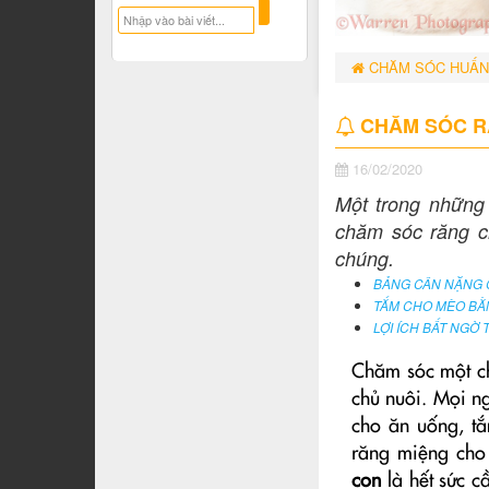
CHĂM SÓC HUẤN
CHĂM SÓC R
16/02/2020
Một trong những
chăm sóc răng c
chúng.
BẢNG CÂN NẶNG C
TẮM CHO MÈO BẰN
LỢI ÍCH BẤT NGỜ
Chăm sóc một ch
chủ nuôi. Mọi n
cho ăn uống, tắ
răng miệng cho
con
là hết sức c