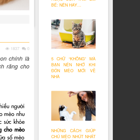
BÉ: NÊN HAY…
1837
0
on chính là
5 CHỮ “KHÔNG” MÀ
BẠN NÊN NHỚ KHI
ch răng cho
ĐÓN MÈO MỚI VỀ
NHÀ
hiều người
ho mèo như
c sức khỏe
g cho mèo
NHỮNG CÁCH GIÚP
CHÚ MÈO NHÚT NHÁT
nửa số mèo