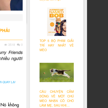
PHẢI
TOP 5 BỘ PHIM GIẢI
3518
0
TRÍ HAY NHẤT VỀ
MÈO
rry Friends
 nhiều người
 QUAY LẠI
CÂU CHUYỆN CẢM
ĐỘNG VỀ MỘT CHÚ
MÈO NHẬN CÔ CHÓ
. Nó không
LÀM MẸ, SAU KHI…