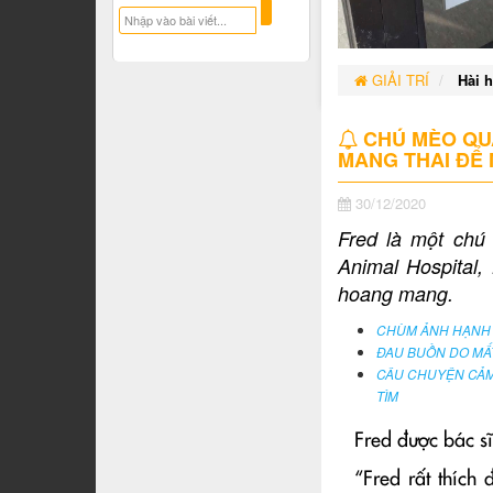
GIẢI TRÍ
Hài 
CHÚ MÈO QUÁ
MANG THAI ĐỂ 
30/12/2020
Fred là một chú
Animal Hospital,
hoang mang.
CHÙM ẢNH HẠNH 
ĐAU BUỒN DO MẤ
CÂU CHUYỆN CẢM
TÌM
Fred được bác sĩ
“Fred rất thích