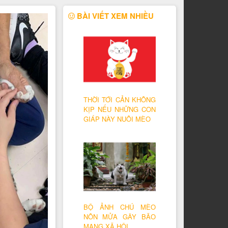
BÀI VIẾT XEM NHIỀU
THỜI TỚI CẢN KHÔNG
KỊP NẾU NHỮNG CON
GIÁP NÀY NUÔI MÈO
BỘ ẢNH CHÚ MÈO
NÔN MỬA GÂY BÃO
MẠNG XÃ HỘI