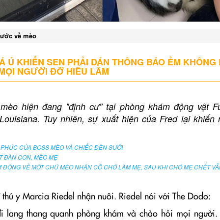
hước về mèo
 Ú KHIẾN SEN PHẢI DÁN THÔNG BÁO ẺM KHÔNG 
MỌI NGƯỜI ĐỠ HIỂU LẦM
 mèo hiện đang "định cư" tại phòng khám động vật Fu
 Louisiana. Tuy nhiên, sự xuất hiện của Fred lại khiến
PHÚC CỦA BOSS MÈO VÀ CHIẾC ĐÈN SƯỞI
T ĐÀN CON, MÈO MẸ
 ĐỘNG VỀ MỘT CHÚ MÈO NHẬN CÔ CHÓ LÀM MẸ, SAU KHI CHÓ MẸ CHẾT VẪN
 thú y Marcia Riedel nhận nuôi. Riedel nói với The Dodo:
 đi lang thang quanh phòng khám và chào hỏi mọi người