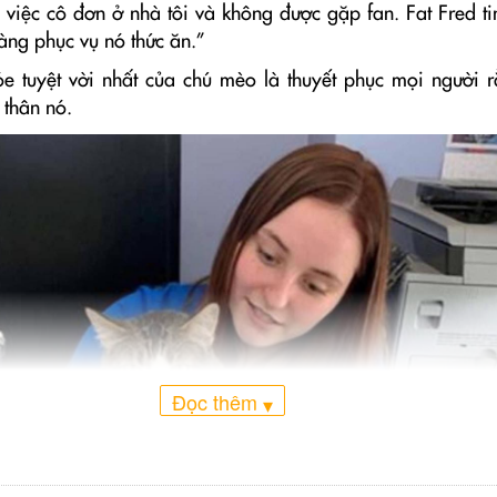
i việc cô đơn ở nhà tôi và không được gặp fan. Fat Fred t
àng phục vụ nó thức ăn.”
e tuyệt vời nhất của chú mèo là thuyết phục mọi người 
 thân nó.
Đọc thêm
▾