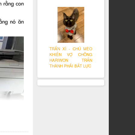
in rằng con
rằng nó ăn
TRẤN XÌ - CHÚ MÈO
KHIẾN VỢ CHỒNG
HARIWON TRẤN
THÀNH PHẢI BẤT LỰC