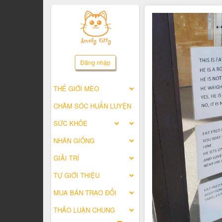
Đăng nhập
THẾ GIỚI MÈO
CHĂM SÓC HUẤN LUYỆN
SỨC KHỎE
NHÂN GIỐNG
GIẢI TRÍ
TỰ GIỚI THIỆU
MUA BÁN TRAO ĐỔI
THẢO LUẬN CHUNG