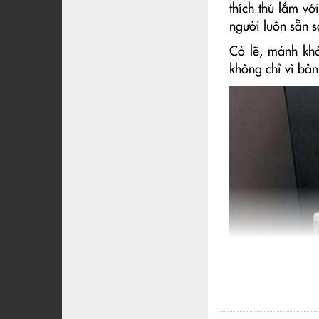
thích thú lắm vớ
người luôn sẵn s
Có lẽ, mánh khó
không chỉ vì bản