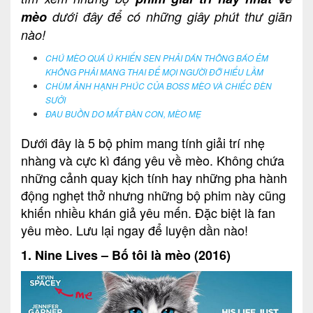
mèo
dưới đây để có những giây phút thư giãn
nào!
CHÚ MÈO QUÁ Ú KHIẾN SEN PHẢI DÁN THÔNG BÁO ẺM
KHÔNG PHẢI MANG THAI ĐỂ MỌI NGƯỜI ĐỠ HIỂU LẦM
CHÙM ẢNH HẠNH PHÚC CỦA BOSS MÈO VÀ CHIẾC ĐÈN
SƯỞI
ĐAU BUỒN DO MẤT ĐÀN CON, MÈO MẸ
Dưới đây là 5 bộ phim mang tính giải trí nhẹ
nhàng và cực kì đáng yêu về mèo. Không chứa
những cảnh quay kịch tính hay những pha hành
động nghẹt thở nhưng những bộ phim này cũng
khiến nhiều khán giả yêu mến. Đặc biệt là fan
yêu mèo. Lưu lại ngay để luyện dần nào!
1. Nine Lives – Bố tôi là mèo (2016)