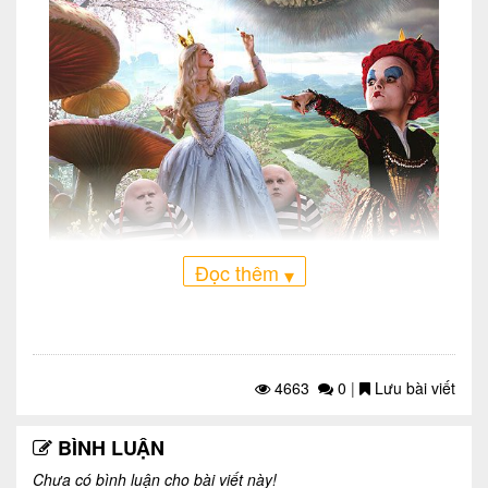
Đọc thêm
▾
4663
0
|
Lưu bài viết
BÌNH LUẬN
Phim Alice in Wonderland – Alice ở xứ sở diệu kỳ (Ảnh:
Chưa có bình luận cho bài viết này!
Printerest)