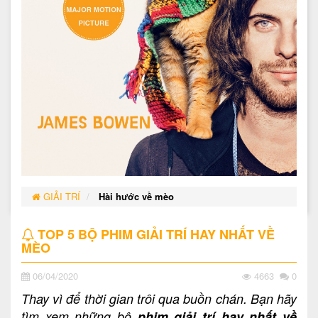
GIẢI TRÍ
Hài hước về mèo
TOP 5 BỘ PHIM GIẢI TRÍ HAY NHẤT VỀ
MÈO
06/04/2020
4663
0
Thay vì để thời gian trôi qua buồn chán. Bạn hãy
tìm xem những bộ
phim giải trí hay nhất về