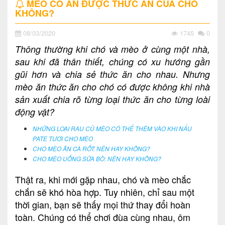
MÈO CÓ ĂN ĐƯỢC THỨC ĂN CỦA CHÓ
KHÔNG?
08/03/2020
1745
0
Thông thường khi chó và mèo ở cùng một nhà,
sau khi đã thân thiết, chúng có xu hướng gần
gũi hơn và chia sẻ thức ăn cho nhau. Nhưng
mèo ăn thức ăn cho chó có được không khi nhà
sản xuất chia rõ từng loại thức ăn cho từng loài
động vật?
NHỮNG LOẠI RAU CỦ MÈO CÓ THỂ THÊM VÀO KHI NẤU
PATE TƯƠI CHO MÈO
CHO MÈO ĂN CÀ RỐT: NÊN HAY KHÔNG?
CHO MÈO UỐNG SỮA BÒ: NÊN HAY KHÔNG?
Thật ra, khi mới gặp nhau, chó và mèo chắc
chắn sẽ khó hòa hợp. Tuy nhiên, chỉ sau một
thời gian, bạn sẽ thấy mọi thứ thay đổi hoàn
toàn. Chúng có thể chơi đùa cùng nhau, ôm