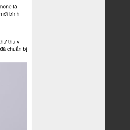
omone là
mới bình
hứ thú vị
 đã chuẩn bị