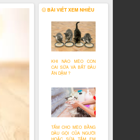
BÀI VIẾT XEM NHIỀU
KHI NÀO MÈO CON
CAI SỮA VÀ BẮT ĐẦU
ĂN DẶM ?
TẮM CHO MÈO BẰNG
DẦU GỘI CỦA NGƯỜI
HOẶC SỮA TẮM EM