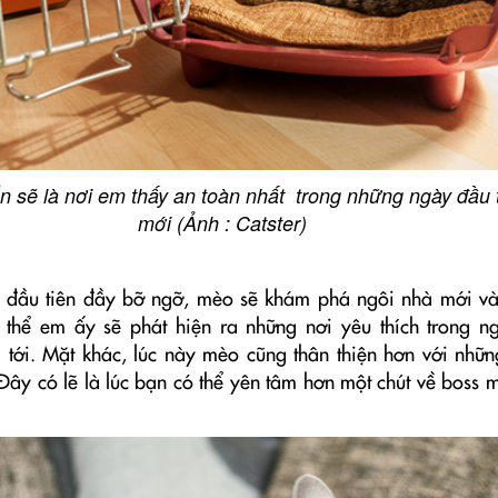
 sẽ là nơi em thấy an toàn nhất trong những ngày đầu 
mới (Ảnh : Catster)
 đầu tiên đầy bỡ ngỡ, mèo sẽ khám phá ngôi nhà mới v
 thể em ấy sẽ phát hiện ra những nơi yêu thích trong n
i tới. Mặt khác, lúc này mèo cũng thân thiện hơn với nhữn
Đây có lẽ là lúc bạn có thể yên tâm hơn một chút về boss 