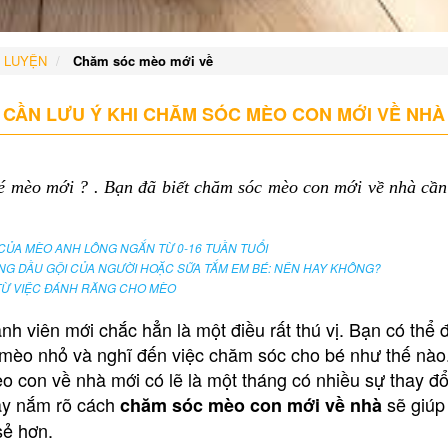
 LUYỆN
Chăm sóc mèo mới về
CẦN LƯU Ý KHI CHĂM SÓC MÈO CON MỚI VỀ NHÀ
é mèo mới ? . Bạn đã biết chăm sóc mèo con mới về nhà cần
ỦA MÈO ANH LÔNG NGẮN TỪ 0-16 TUẦN TUỔI
G DẦU GỘI CỦA NGƯỜI HOẶC SỮA TẮM EM BÉ: NÊN HAY KHÔNG?
 TỪ VIỆC ĐÁNH RĂNG CHO MÈO
h viên mới chắc hẳn là một điều rất thú vị. Bạn có thể 
 mèo nhỏ và nghĩ đến việc chăm sóc cho bé như thế nào.
o con về nhà mới có lẽ là một tháng có nhiều sự thay đổ
vậy nắm rõ cách
sẽ giúp
chăm sóc mèo con mới về nhà
sẻ hơn.