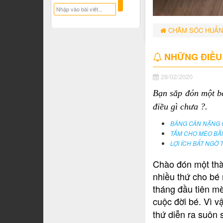
CHĂM SÓC HUẤN
NHỮNG ĐIỀU 
28/02/2020
Bạn sắp đón một b
điều gì chưa ?.
BẢNG CÂN NẶNG C
TẮM CHO MÈO BẰN
LỢI ÍCH BẤT NGỜ
Chào đón một thàn
nhiều thứ cho bé
tháng đầu tiên mè
cuộc đời bé. Vì 
thứ diễn ra suôn 