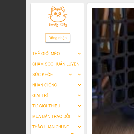
Đăng nhập
THẾ GIỚI MÈO
CHĂM SÓC HUẤN LUYỆN
SỨC KHỎE
NHÂN GIỐNG
GIẢI TRÍ
TỰ GIỚI THIỆU
MUA BÁN TRAO ĐỔI
THẢO LUẬN CHUNG