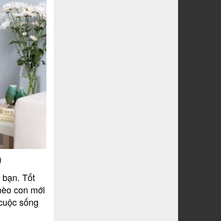
)
 bạn. Tốt
mèo con mới
 cuộc sống