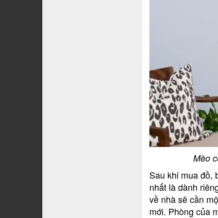
Mèo co
Sau khi mua đồ, b
nhất là dành riên
về nhà sẽ cần mộ
mới. Phòng của m