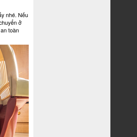
 ấy nhé. Nếu
 chuyển ở
 an toàn