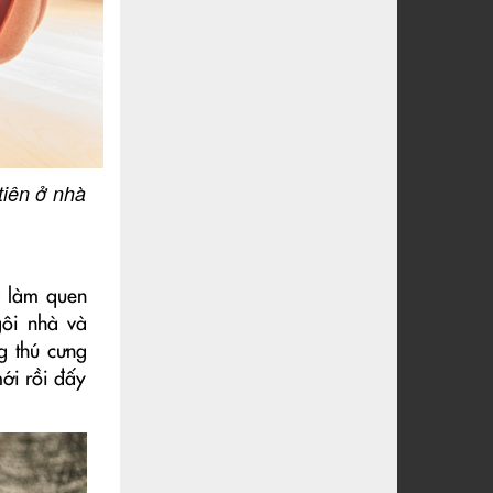
tiên ở nhà
à làm quen
gôi nhà và
g thú cưng
mới rồi đấy