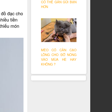
CÓ THỂ GẦN GŨI BẠN
HƠN
m đồ đạc cho
hiều tiền
 thiếu món
MÈO CÓ CẦN CẠO
LÔNG CHO ĐỠ NÓNG
VÀO MÙA HÈ HAY
KHÔNG ?