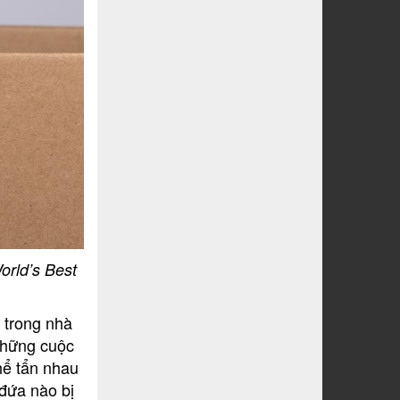
orld’s Best
 trong nhà
những cuộc
hể tẩn nhau
 đứa nào bị