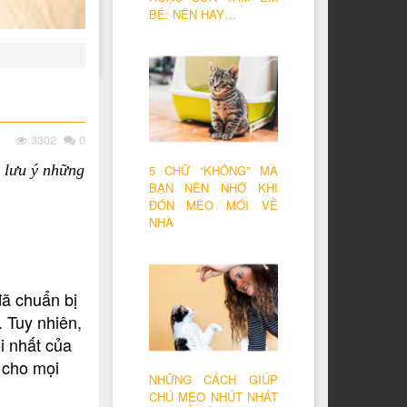
BÉ: NÊN HAY…
3302
0
 lưu ý những
5 CHỮ “KHÔNG” MÀ
BẠN NÊN NHỚ KHI
ĐÓN MÈO MỚI VỀ
NHÀ
đã chuẩn bị
 Tuy nhiên,
i nhất của
 cho mọi
NHỮNG CÁCH GIÚP
CHÚ MÈO NHÚT NHÁT