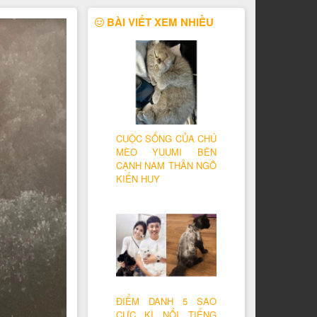
BÀI VIẾT XEM NHIỀU
CUỘC SỐNG CỦA CHÚ
MÈO YUUMI BÊN
CẠNH NAM THẦN NGÔ
KIẾN HUY
ĐIỂM DANH 5 SAO
CỰC KÌ NỔI TIẾNG