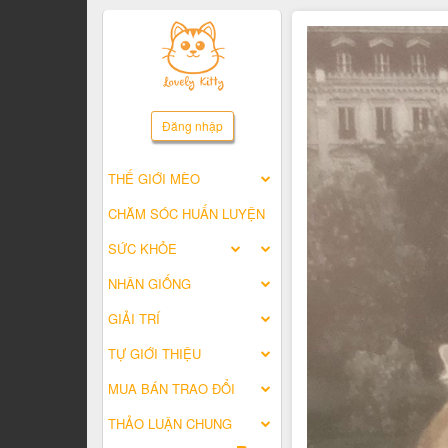
Đăng nhập
THẾ GIỚI MÈO
CHĂM SÓC HUẤN LUYỆN
SỨC KHỎE
NHÂN GIỐNG
GIẢI TRÍ
TỰ GIỚI THIỆU
MUA BÁN TRAO ĐỔI
THẢO LUẬN CHUNG