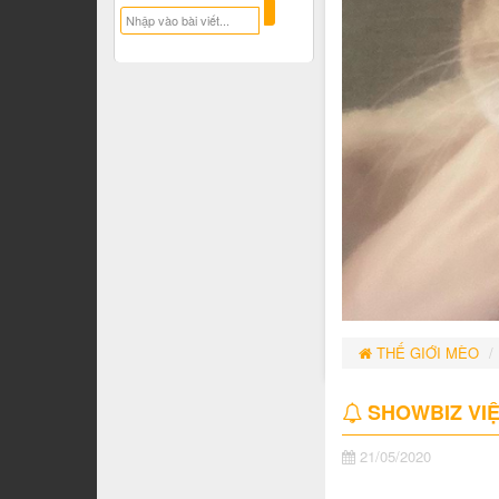
THẾ GIỚI MÈO
SHOWBIZ VIỆT
21/05/2020