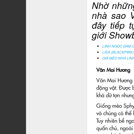
Nhờ những
nhà sao 
đây tiếp 
giới Showb
LINH NGỌC ĐÀM 
LISA (BLACKPINK
GIÁ MÈO NHÀ LIN
Văn Mai Hương
Văn Mai Hương c
động vật. Được 
khá dữ tợn nhưng
Giống mèo Sphyn
và chúng có thể
Tuy nhiên bề ngo
quấn chủ, ngoài 