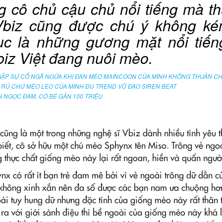
 cô chủ cậu chủ nổi tiếng mà t
Vbiz cũng được chú ý không ké
tục là những gương mặt nổi tiến
iz Việt đang nuôi mèo.
GẶP SỰ CỐ NGÃ NGỬA KHI ĐÀN MÈO MAINCOON CỦA MÌNH KHÔNG THUẦN C
) RỦ CHÚ MÈO LEO CỦA MÌNH ĐU TREND VŨ ĐẠO SIREN BEAT
H NGỌC ĐÀM, CÓ BÉ GẦN 100 TRIỆU
ũng là một trong những nghệ sĩ Vbiz dành nhiều tình yêu 
biết, cô sở hữu một chú mèo Sphynx tên Miso. Trông vẻ ngo
 thực chất giống mèo này lại rất ngoan, hiền và quấn ngườ
x có rất ít bạn trẻ đam mê bởi vì vẻ ngoài trông dữ dằn c
 không xinh xắn nên đa số được các bạn nam ưa chuộng hơn
ài tuy hung dữ nhưng đặc tính của giống mèo này rất thân 
ra với giới sành điệu thì bề ngoài của giống mèo này khá l