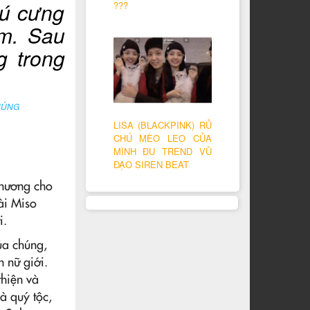
hú cưng
???
m. Sau
g trong
HỦNG
LISA (BLACKPINK) RỦ
CHÚ MÈO LEO CỦA
MÌNH ĐU TREND VŨ
ĐẠO SIREN BEAT
thương cho
ài Miso
i.
ủa chúng,
 nữ giới.
thiện và
à quý tộc,