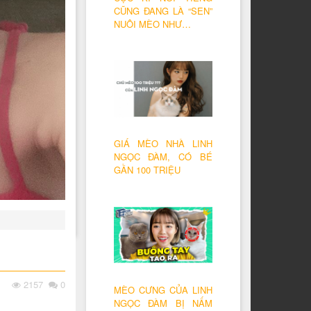
CŨNG ĐANG LÀ “SEN”
NUÔI MÈO NHƯ…
GIÁ MÈO NHÀ LINH
NGỌC ĐÀM, CÓ BÉ
GẦN 100 TRIỆU
2157
0
MÈO CƯNG CỦA LINH
NGỌC ĐÀM BỊ NẤM