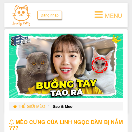
MENU
Đăng nhập
THẾ GIỚI MÈO
Sao & Mèo
MÈO CƯNG CỦA LINH NGỌC ĐÀM BỊ NẤM
???