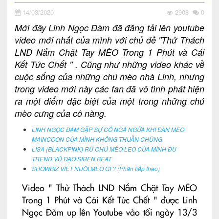
14/03/2020
2908
0
Mới đây Linh Ngọc Đàm đã đăng tải lên youtube
video mới nhất của mình với chủ đề "Thử Thách
LND Nắm Chặt Tay MÈO Trong 1 Phút và Cái
Kết Tức Chết " . Cũng như những video khác về
cuộc sống của những chú mèo nhà Linh, nhưng
trong video mới này các fan đã vô tình phát hiện
ra một điểm đặc biệt của một trong những chú
mèo cưng của cô nàng.
LINH NGỌC ĐÀM GẶP SỰ CỐ NGÃ NGỬA KHI ĐÀN MÈO
MAINCOON CỦA MÌNH KHÔNG THUẦN CHỦNG
LISA (BLACKPINK) RỦ CHÚ MÈO LEO CỦA MÌNH ĐU
TREND VŨ ĐẠO SIREN BEAT
SHOWBIZ VIỆT NUÔI MÈO GÌ ? (Phần tiếp theo)
Video " Thử Thách LND Nắm Chặt Tay MÈO
Trong 1 Phút và Cái Kết Tức Chết " được Linh
Ngọc Đàm up lên Youtube vào tối ngày 13/3