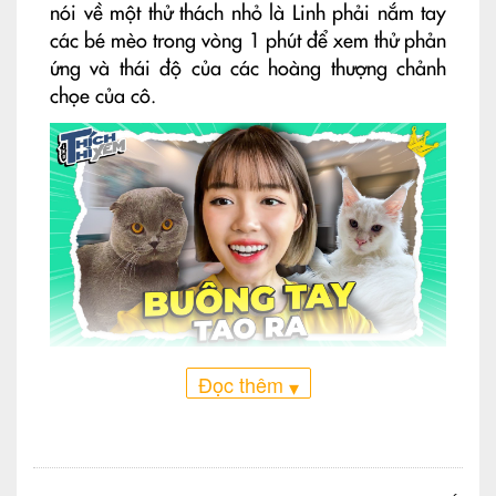
nói về một thử thách nhỏ là Linh phải nắm tay
các bé mèo trong vòng 1 phút để xem thử phản
ứng và thái độ của các hoàng thượng chảnh
chọe của cô.
Ảnh cover video của Linh Ngọc Đàm
Đọc thêm
▾
Cũng như bình thường, video về cuộc sống của
các chú mèo nhà Linh luôn khiến fan thích thú
và dành nhiều tình cảm yêu thương . Trong các
clip các chú mèo đều mập ú và có cuộc sống