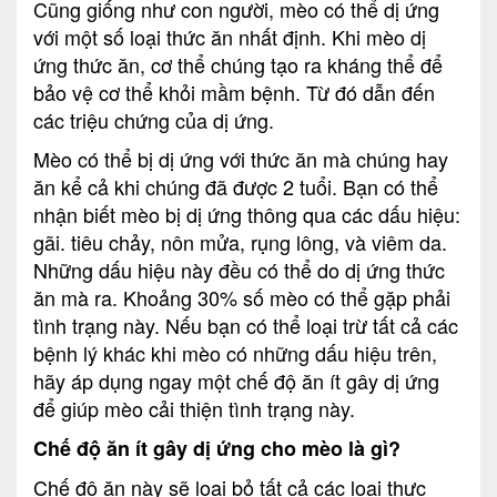
Cũng giống như con người, mèo có thể dị ứng
với một số loại thức ăn nhất định. Khi mèo dị
ứng thức ăn, cơ thể chúng tạo ra kháng thể để
bảo vệ cơ thể khỏi mầm bệnh. Từ đó dẫn đến
các triệu chứng của dị ứng.
Mèo có thể bị dị ứng với thức ăn mà chúng hay
ăn kể cả khi chúng đã được 2 tuổi. Bạn có thể
nhận biết mèo bị dị ứng thông qua các dấu hiệu:
gãi. tiêu chảy, nôn mửa, rụng lông, và viêm da.
Những dấu hiệu này đều có thể do dị ứng thức
ăn mà ra. Khoảng 30% số mèo có thể gặp phải
tình trạng này. Nếu bạn có thể loại trừ tất cả các
bệnh lý khác khi mèo có những dấu hiệu trên,
hãy áp dụng ngay một chế độ ăn ít gây dị ứng
để giúp mèo cải thiện tình trạng này.
Chế độ ăn ít gây dị ứng cho mèo là gì?
Chế độ ăn này sẽ loại bỏ tất cả các loại thực