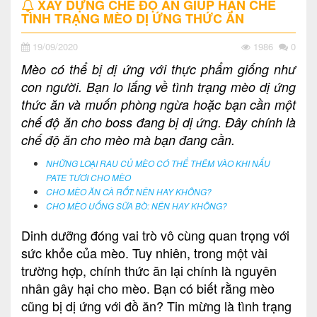
XÂY DỰNG CHẾ ĐỘ ĂN GIÚP HẠN CHẾ
TÌNH TRẠNG MÈO DỊ ỨNG THỨC ĂN
19/09/2020
1986
0
Mèo có thể bị dị ứng với thực phẩm giống như
con người. Bạn lo lắng về tình trạng mèo dị ứng
thức ăn và muốn phòng ngừa hoặc bạn cần một
chế độ ăn cho boss đang bị dị ứng. Đây chính là
chế độ ăn cho mèo mà bạn đang cần.
NHỮNG LOẠI RAU CỦ MÈO CÓ THỂ THÊM VÀO KHI NẤU
PATE TƯƠI CHO MÈO
CHO MÈO ĂN CÀ RỐT: NÊN HAY KHÔNG?
CHO MÈO UỐNG SỮA BÒ: NÊN HAY KHÔNG?
Dinh dưỡng đóng vai trò vô cùng quan trọng với
sức khỏe của mèo. Tuy nhiên, trong một vài
trường hợp, chính thức ăn lại chính là nguyên
nhân gây hại cho mèo. Bạn có biết rằng mèo
cũng bị dị ứng với đồ ăn? Tin mừng là tình trạng