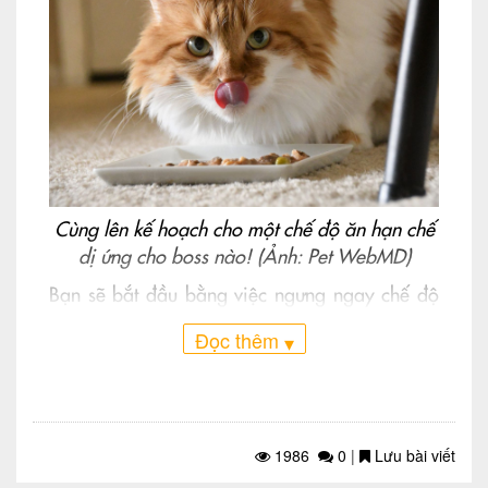
Cùng lên kế hoạch cho một chế độ ăn hạn chế
dị ứng cho boss nào! (Ảnh: Pet WebMD)
Bạn sẽ bắt đầu bằng việc ngưng ngay chế độ
ăn bình thường của mèo và thử bắt đầu với
Đọc thêm
▾
từng loại thực phẩm khác nhau để xem phản
ứng của mèo với loại thức ăn đó. Tìm ra thức
ăn gây dị ứng chính là chìa khóa cho chế độ
ăn ít gây dị ứng cho mèo.
1986
0
|
Lưu bài viết
Mỗi thành phần thức ăn được thử nghiệm để