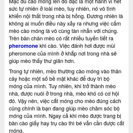
Mặc dù cào móng lên đồ đạc là một hành vi hết
sức tự nhiên ở loài mèo, tuy nhiên, nó vô tình
khiến nội thất trong nhà bị hỏng. Đương nhiên là
không ai muốn điều này xảy ra nhưng việc cấm
mèo cào móng là vô cùng tàn nhẫn với chúng.
Trên bàn chân mèo có rất nhiều tuyến tiết ra
khi cào. Việc đánh hơi được mùi
pheromone
pheromone của mình ở khắp nơi trong nhà sẽ
giúp mèo thấy thư giãn hơn.
Trong tự nhiên, mèo thường cào móng vào thân
cây hoặc một số bề mặt khác để duy trì bộ
móng của mình. Tuy nhiên, khi trở thành mèo
nhà, được nuôi ở trong nhà, mèo khó có cơ hội
đó. Vậy nên, việc cắt móng cho mèo đúng cách
cũng chính là bạn đang giúp mèo chăm sóc bộ
móng của mình. Ngay cả khi mèo được trang bị
bàn cào giấy hay trụ cào thì bé vẫn cần được cắt
móng.