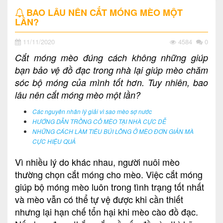
BAO LÂU NÊN CẮT MÓNG MÈO MỘT
LẦN?
11/11/2020
4584
0
Cắt móng mèo đúng cách không những giúp
bạn bảo vệ đồ đạc trong nhà lại giúp mèo chăm
sóc bộ móng của mình tốt hơn. Tuy nhiên, bao
lâu nên cắt móng mèo một lần?
Các nguyên nhân lý giải vì sao mèo sợ nước
HƯỚNG DẪN TRỒNG CỎ MÈO TẠI NHÀ CỰC DỄ
NHỮNG CÁCH LÀM TIÊU BÚI LÔNG Ở MÈO ĐƠN GIẢN MÀ
CỰC HIỆU QUẢ
Vì nhiều lý do khác nhau, người nuôi mèo
thường chọn cắt móng cho mèo. Việc cắt móng
giúp bộ móng mèo luôn trong tình trạng tốt nhất
và mèo vẫn có thể tự vệ được khi cần thiết
nhưng lại hạn chế tổn hại khi mèo cào đồ đạc.