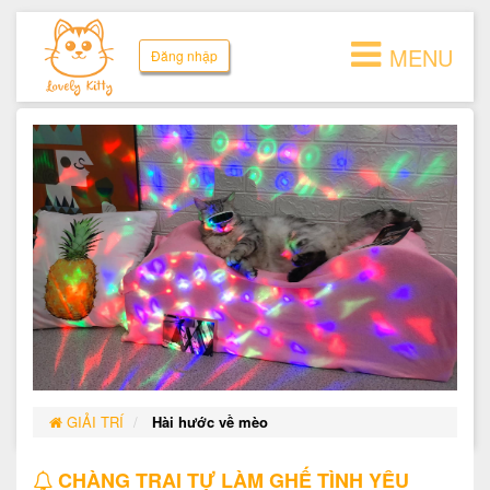
MENU
Đăng nhập
GIẢI TRÍ
Hài hước về mèo
CHÀNG TRAI TỰ LÀM GHẾ TÌNH YÊU