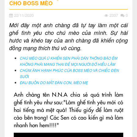
CHO BOSS MÈO
22/11/2020
2337
0
Mới đây một anh chàng đã tự tay làm một cái
ghế tình yêu cho chú mèo của mình. Sự hài
hước và khéo tay của anh chàng đã khiến cộng
đồng mạng thích thú vô cùng.
CHÚ MÈO QUÁ Ú KHIẾN SEN PHẢI DÁN THÔNG BÁO ẺM
KHÔNG PHẢI MANG THAI ĐỂ MỌI NGƯỜI ĐỠ HIỂU LẦM
CHÙM ẢNH HẠNH PHÚC CỦA BOSS MÈO VÀ CHIẾC ĐÈN
SƯỞI
ĐAU BUỒN DO MẤT ĐÀN CON, MÈO MẸ
Anh chàng tên N.N.A chia sẻ quá trình làm
ghế tình yêu như sau:"Làm ghế tình yêu mới có
hai tiếng mà mệt quá! Thiếu giấy để làm ruột
cào bên trong! Các Sen có cao kiến gì mà làm
nhanh hơn hem!!!!"