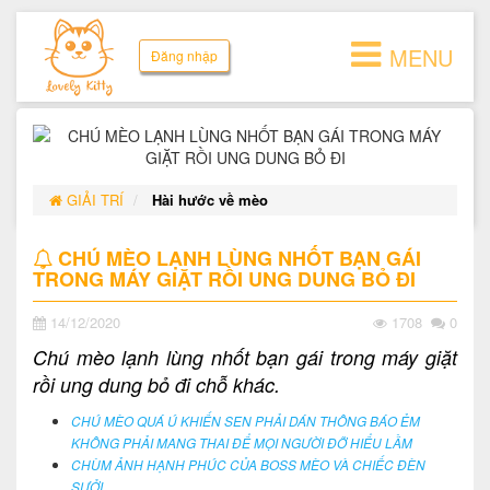
MENU
Đăng nhập
GIẢI TRÍ
Hài hước về mèo
CHÚ MÈO LẠNH LÙNG NHỐT BẠN GÁI
TRONG MÁY GIẶT RỒI UNG DUNG BỎ ĐI
14/12/2020
1708
0
Chú mèo lạnh lùng nhốt bạn gái trong máy giặt
rồi ung dung bỏ đi chỗ khác.
CHÚ MÈO QUÁ Ú KHIẾN SEN PHẢI DÁN THÔNG BÁO ẺM
KHÔNG PHẢI MANG THAI ĐỂ MỌI NGƯỜI ĐỠ HIỂU LẦM
CHÙM ẢNH HẠNH PHÚC CỦA BOSS MÈO VÀ CHIẾC ĐÈN
SƯỞI