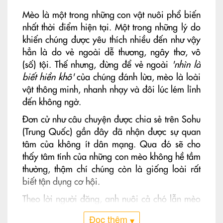
Mèo là một trong những con vật nuôi phổ biến
nhất thời điểm hiện tại. Một trong những lý do
khiến chúng được yêu thích nhiều đến như vậy
hẳn là do vẻ ngoài dễ thương, ngây thơ, vô
(số) tội. Thế nhưng, đừng để vẻ ngoài
'nhìn là
biết hiền khô'
của chúng đánh lừa, mèo là loài
vật thông minh, nhanh nhạy và đôi lúc lém lỉnh
đến không ngờ.
Đơn cử như câu chuyện được chia sẻ trên Sohu
(Trung Quốc) gần đây đã nhận được sự quan
tâm của không ít dân mạng. Qua đó sẽ cho
thấy tâm tính của những con mèo không hề tầm
thường, thậm chí chúng còn là giống loài rất
biết tận dụng cơ hội.
Theo lời người đăng, anh nuôi cả chó lẫn mèo
trong nhà. Vào năm ngoái, cô chó nhà anh
Đọc thêm
▾