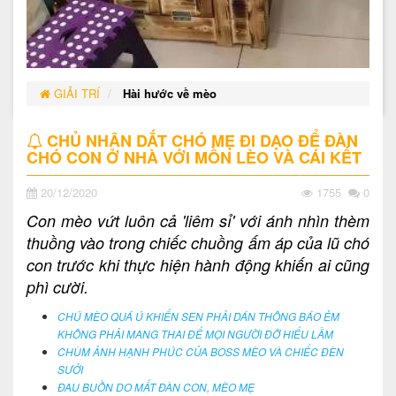
GIẢI TRÍ
Hài hước về mèo
CHỦ NHÂN DẮT CHÓ MẸ ĐI DẠO ĐỂ ĐÀN
CHÓ CON Ở NHÀ VỚI MỒN LÈO VÀ CÁI KẾT
20/12/2020
1755
0
Con mèo vứt luôn cả 'liêm sỉ' với ánh nhìn thèm
thuồng vào trong chiếc chuồng ấm áp của lũ chó
con trước khi thực hiện hành động khiến ai cũng
phì cười.
CHÚ MÈO QUÁ Ú KHIẾN SEN PHẢI DÁN THÔNG BÁO ẺM
KHÔNG PHẢI MANG THAI ĐỂ MỌI NGƯỜI ĐỠ HIỂU LẦM
CHÙM ẢNH HẠNH PHÚC CỦA BOSS MÈO VÀ CHIẾC ĐÈN
SƯỞI
ĐAU BUỒN DO MẤT ĐÀN CON, MÈO MẸ