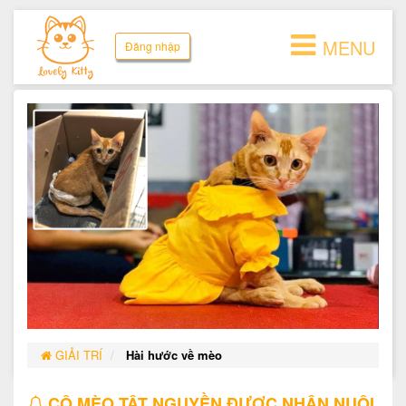
MENU
Đăng nhập
GIẢI TRÍ
Hài hước về mèo
CÔ MÈO TẬT NGUYỀN ĐƯỢC NHẬN NUÔI