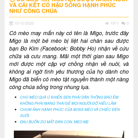
VÀ CÁI KẾT CÓ HẬU SỐNG HẠNH PHÚC
NHƯ CÔNG CHÚA
15/10/2020
1971
0
Cô mèo may mắn này có tên là Migo, trước đây
Migo là một bé mèo bị liệt hai chân sau được
bạn Bo Kim (Facebook: Bobby Ho) nhận về cứu
chữa và cưu mang. Mãi một thời gian sau Migo
mới được một cặp vợ chồng nhận về nuôi, và
không ai ngờ tình yêu thương của họ dành cho
Migo đã biến cô mèo tật nguyền thành một nàng
công chúa sống trong nhung lụa.
CHÚ MÈO QUÁ Ú KHIẾN SEN PHẢI DÁN THÔNG BÁO ẺM
KHÔNG PHẢI MANG THAI ĐỂ MỌI NGƯỜI ĐỠ HIỂU LẦM
CHÙM ẢNH HẠNH PHÚC CỦA BOSS MÈO VÀ CHIẾC ĐÈN
SƯỞI
ĐAU BUỒN DO MẤT ĐÀN CON, MÈO MẸ