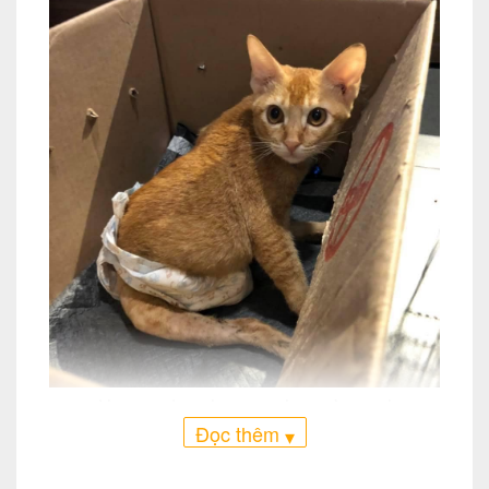
Migo khi mới được bạn Bo nhận về cứu chữa.
Đọc thêm
▾
Bạn Bo Kim ( Bobby Ho ) chia sẻ về câu
chuyện của Migo như sau: