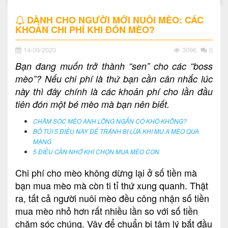
DÀNH CHO NGƯỜI MỚI NUÔI MÈO: CÁC
KHOẢN CHI PHÍ KHI ĐÓN MÈO?
14/09/2020
3096
0
Bạn đang muốn trở thành “sen” cho các “boss
mèo”? Nếu chi phí là thứ bạn cần cân nhắc lúc
này thì đây chính là các khoản phí cho lần đầu
tiên đón một bé mèo mà bạn nên biết.
CHĂM SÓC MÈO ANH LÔNG NGẮN CÓ KHÓ KHÔNG?
BỎ TÚI 5 ĐIỀU NÀY ĐỂ TRÁNH BỊ LỪA KHI MU.A MÈO QUA
MẠNG
5 ĐIỀU CẦN NHỚ KHI CHỌN MUA MÈO CON
Chi phí cho mèo không dừng lại ở số tiền mà
bạn mua mèo mà còn ti tỉ thứ xung quanh. Thật
ra, tất cả người nuôi mèo đều công nhận số tiền
mua mèo nhỏ hơn rất nhiều lần so với số tiền
chăm sóc chúng. Vậy để chuẩn bị tâm lý bắt đầu