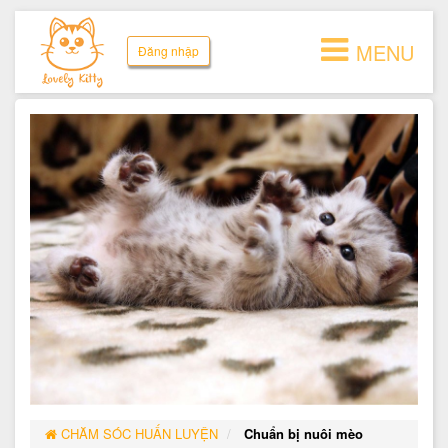
MENU
Đăng nhập
CHĂM SÓC HUẤN LUYỆN
Chuẩn bị nuôi mèo