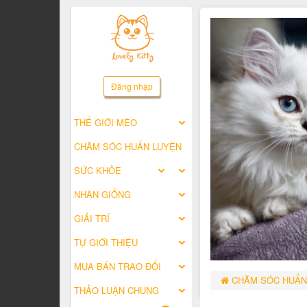
Đăng nhập
THẾ GIỚI MÈO
CHĂM SÓC HUẤN LUYỆN
SỨC KHỎE
NHÂN GIỐNG
GIẢI TRÍ
TỰ GIỚI THIỆU
MUA BÁN TRAO ĐỔI
CHĂM SÓC HUẤN
THẢO LUẬN CHUNG