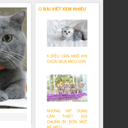
BÀI VIẾT XEM NHIỀU
5 ĐIỀU CẦN NHỚ KHI
CHỌN MUA MÈO CON
NHỮNG VẬT DỤNG
CẦN THIẾT KHI
CHUẨN BỊ ĐÓN MỘT
BÉ MÈO