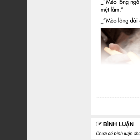
_”Mèo lông ngắn
mệt lắm.”
_”Mèo lông dài đ
Có ý kiến cho r
Có rất nhiều ý 
BÌNH LUẬN
như thế nào nên
Chưa có bình luận cho 