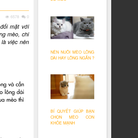
6578
0
đối mặt với
ng mèo, chi
là việc nên
NÊN NUÔI MÈO LÔNG
DÀI HAY LÔNG NGẮN ?
ọng và cần
o lông dài
ua mèo thì
BÍ QUYẾT GIÚP BẠN
CHỌN MÈO CON
KHỎE MẠNH