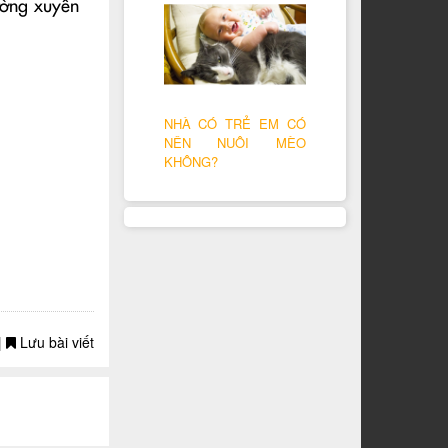
ường xuyên
NHÀ CÓ TRẺ EM CÓ
NÊN NUÔI MÈO
KHÔNG?
|
Lưu bài viết
dài vất vả
ông dài.