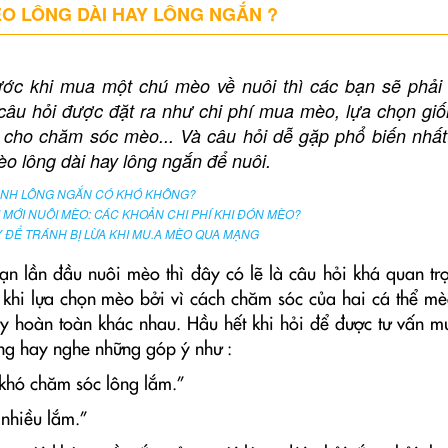
O LÔNG DÀI HAY LÔNG NGẮN ?
ớc khi mua một chú mèo về nuôi thì các bạn sẽ phải 
câu hỏi được đặt ra như chi phí mua mèo, lựa chọn giố
 cho chăm sóc mèo... Và câu hỏi dễ gặp phổ biến nhất 
o lông dài hay lông ngắn để nuôi.
NH LÔNG NGẮN CÓ KHÓ KHÔNG?
MỚI NUÔI MÈO: CÁC KHOẢN CHI PHÍ KHI ĐÓN MÈO?
ÀY ĐỂ TRÁNH BỊ LỪA KHI MU.A MÈO QUA MẠNG
ạn lần đầu nuôi mèo thì đây có lẽ là câu hỏi khá quan tr
c khi lựa chọn mèo bởi vì cách chăm sóc của hai cá thể mè
y hoàn toàn khác nhau. Hầu hết khi hỏi để được tư vấn m
ờng hay nghe những góp ý như :
khó chăm sóc lông lắm.”
 nhiều lắm.”