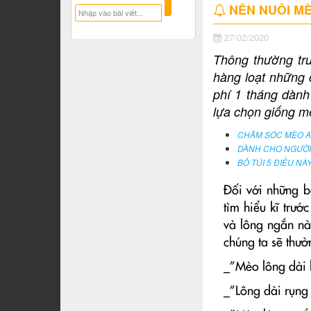
NÊN NUÔI MÈ
27/02/2020
Thông thường trư
hàng loạt những 
phí 1 tháng dành
lựa chọn giống mè
CHĂM SÓC MÈO A
DÀNH CHO NGƯỜI 
BỎ TÚI 5 ĐIỀU N
Đối với những b
tìm hiểu kĩ trướ
và lông ngắn nà
chúng ta sẽ thư
_”Mèo lông dài 
_”Lông dài rụng