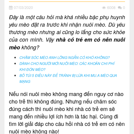
07/03/2020
6008
0
Đây là một câu hỏi mà khá nhiều bậc phụ huynh
yêu mèo đặt ra trước khi nhận nuôi mèo. Dù yêu
thương mèo nhưng ai cũng lo lắng cho sức khỏe
của con mình. Vậy
nhà có trẻ em có nên nuôi
mèo
không?
CHĂM SÓC MÈO ANH LÔNG NGẮN CÓ KHÓ KHÔNG?
DÀNH CHO NGƯỜI MỚI NUÔI MÈO: CÁC KHOẢN CHI PHÍ
KHI ĐÓN MÈO?
BỎ TÚI 5 ĐIỀU NÀY ĐỂ TRÁNH BỊ LỪA KHI MU.A MÈO QUA
MẠNG
Nếu nói nuôi mèo không mang đến nguy cơ nào
cho trẻ thì không đúng. Nhưng nếu chăm sóc
đúng cách thì nuôi mèo khi nhà có trẻ em sẽ
mang đến nhiều lợi ích hơn là tác hại. Cùng đi
tìm lời giải đáp cho câu hỏi nhà có trẻ em có nên
nuôi mèo không nào!