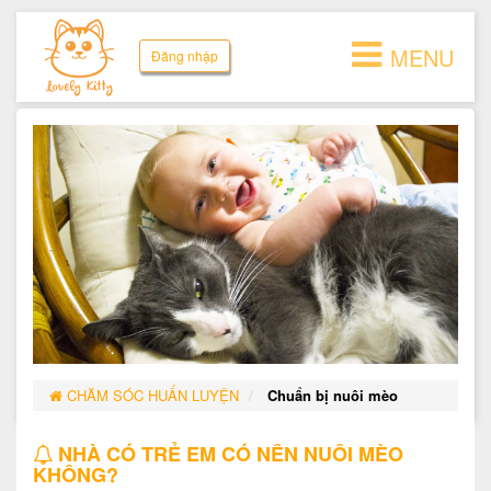
MENU
Đăng nhập
CHĂM SÓC HUẤN LUYỆN
Chuẩn bị nuôi mèo
NHÀ CÓ TRẺ EM CÓ NÊN NUÔI MÈO
KHÔNG?