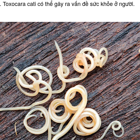
. Toxocara cati có thể gây ra vấn đề sức khỏe ở người.