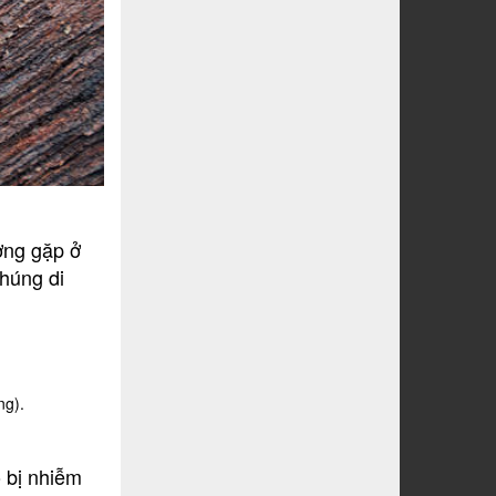
ờng gặp ở
húng di
ng).
o bị nhiễm