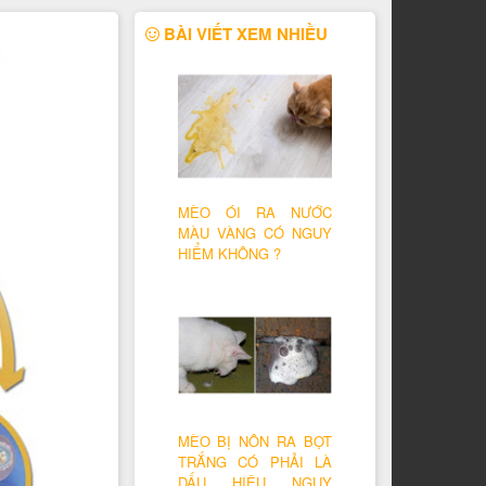
BÀI VIẾT XEM NHIỀU
MÈO ÓI RA NƯỚC
MÀU VÀNG CÓ NGUY
HIỂM KHÔNG ?
MÈO BỊ NÔN RA BỌT
TRẮNG CÓ PHẢI LÀ
DẤU HIỆU NGUY