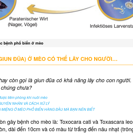
c bệnh phổ biến ở mèo
GIUN ĐŨA) Ở MÈO CÓ THỂ LÂY CHO NGƯỜI…
hay còn gọi là giun đũa có khả năng lây cho con người.
 chúng chưa?
được tiêm phòng khi nuôi mèo
NGUYÊN NHÂN VÀ CÁCH XỬ LÝ
 MIỆNG Ở MÈO PHỔ BIẾN HÀNG ĐẦU MÀ BẠN NÊN BIẾT
tròn gây bệnh cho mèo là: Toxocara cati và Toxascara le
ròn, dài đến 10cm và có màu từ trắng đến nâu nhạt (trô