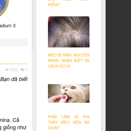
HIỂM?
MÈO BỊ RẬN: NGUYÊN
NHÂN, NHẬN BIẾT VÀ
CÁCH XỬ LÝ
5352
0
 Bạn đã biết
PHẢI LÀM GÌ KHI
onina. Cả
THẤY MÈO NÔN RA
ng giống như
GIUN?