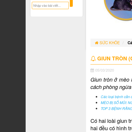
SỨC KHỎE
Cá
GIUN TRÒN (
05/03/2020
Giun tròn ở mèo 
cách phòng ngừa
Các loại bệnh cần 
MÈO BỊ SỔ MŨI: 
TOP 3 BỆNH RĂNG
Có hai loài giun 
hai đều có hình t