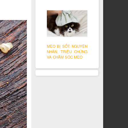
MÈO BỊ SỐT: NGUYÊN
NHÂN, TRIỆU CHỨNG
VÀ CHĂM SÓC MÈO