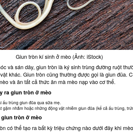
Giun tròn kí sinh ở mèo (Ảnh: iStock)
c và sán dây, giun tròn là ký sinh trùng đường ruột thư
vật khác. Giun tròn cũng thường được gọi là giun đũa. C
mèo và ăn tất cả thức ăn mà mèo nạp vào cơ thể.
 ra giun tròn ở mèo
i ấu trùng giun đũa qua sữa mẹ.
t gặm nhắm hoặc những động vật nhiễm giun đũa (kể cả ấu trùng, trứ
 giun tròn ở mèo
tròn có thể tạo ra bất kỳ triệu chứng nào dưới đây khi mè