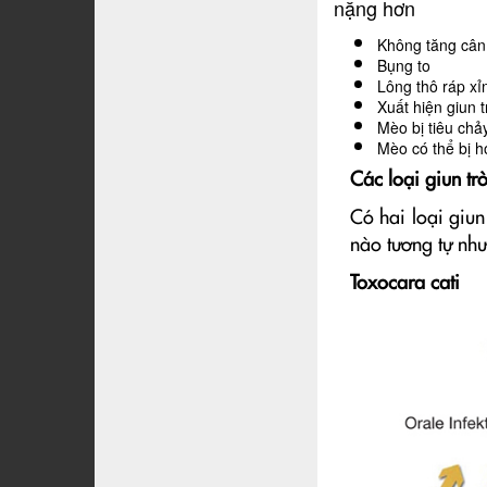
nặng hơn
Không tăng cân
Bụng to
Lông thô ráp x
Xuất hiện giun 
Mèo bị tiêu chả
Mèo có thể bị h
Các loại giun t
Có hai loại giun
nào tương tự như
Toxocara cati