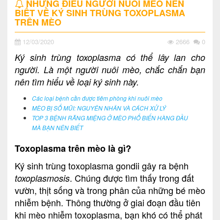
NHỮNG ĐIỀU NGƯỜI NUÔI MÈO NÊN
BIẾT VỀ KÝ SINH TRÙNG TOXOPLASMA
TRÊN MÈO
12/03/2020
2666
0
Ký sinh trùng toxoplasma có thể lây lan cho
người. Là một người nuôi mèo, chắc chắn bạn
nên tìm hiểu về loại ký sinh này.
Các loại bệnh cần được tiêm phòng khi nuôi mèo
MÈO BỊ SỔ MŨI: NGUYÊN NHÂN VÀ CÁCH XỬ LÝ
TOP 3 BỆNH RĂNG MIỆNG Ở MÈO PHỔ BIẾN HÀNG ĐẦU
MÀ BẠN NÊN BIẾT
Toxoplasma trên mèo là gì?
Ký sinh trùng toxoplasma gondii gây ra bệnh
. Chúng được tìm thấy trong đất
toxoplasmosis
vườn, thịt sống và trong phân của những bé mèo
nhiễm bệnh. Thông thường ở giai đoạn đầu tiên
khi mèo nhiễm toxoplasma, bạn khó có thể phát