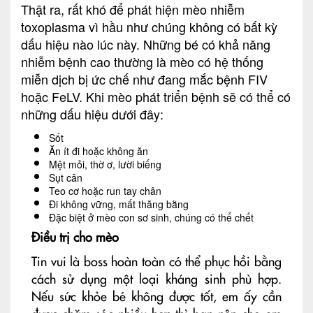
Thật ra, rất khó để phát hiện mèo nhiễm
toxoplasma vì hầu như chúng không có bất kỳ
dấu hiệu nào lúc này. Những bé có khả năng
nhiễm bệnh cao thường là mèo có hệ thống
miễn dịch bị ức chế như đang mắc bệnh FIV
hoặc FeLV. Khi mèo phát triển bệnh sẽ có thể có
những dấu hiệu dưới đây:
Sốt
Ăn ít đi hoặc không ăn
Mệt mỏi, thờ ơ, lười biếng
Sụt cân
Teo cơ hoặc run tay chân
Đi không vững, mất thăng bằng
Đặc biệt ở mèo con sơ sinh, chúng có thể chết
Điều trị cho mèo
Tin vui là boss hoàn toàn có thể phục hồi bằng
cách sử dụng một loại kháng sinh phù hợp.
Nếu sức khỏe bé không được tốt, em ấy cần