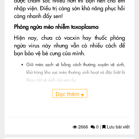
được chăm sóc nhiều hơn thì bạn nên cho em
nhập viện. Điều trị càng sớn khả năng phục hồi
càng nhanh đấy sen!
Phòng ngừa mèo nhiễm toxoplasma
Hiện nay, chưa có vacxin hay thuốc phòng
ngừa virus này nhưng vẫn có nhiều cách để
bạn bảo vệ bé cưng của mình.
Giữ mèo sạch sẽ bằng cách thường xuyên vệ sinh,
khử trùng khu vực mèo thường sinh hoạt và đặc biệt là
khay cát vệ sinh của em ấy.
Hạn chế hoặc không cho mèo tự bắt mồi để giảm
Đọc thêm
▾
khả năng lây nhiễm toxoplasma từ động vật khác.
Nếu mèo được thả cho đi chơi thì đúng là sẽ hơi khó
kiểm soát chúng. Bạn thử đeo vòng cổ có chuông cho
em để những con mồi có thể chạy trốn khi mèo đến
2666
0
|
Lưu bài viết
gần. Với cách này, mèo sẽ được an toàn khỏi ký sinh
trùng toxoplasma.