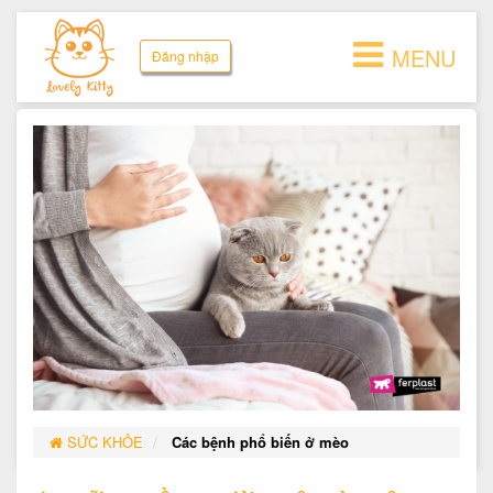
MENU
Đăng nhập
SỨC KHỎE
Các bệnh phổ biến ở mèo