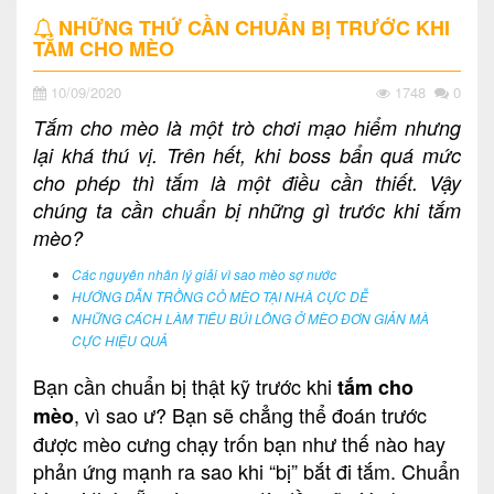
NHỮNG THỨ CẦN CHUẨN BỊ TRƯỚC KHI
TẮM CHO MÈO
10/09/2020
1748
0
Tắm cho mèo là một trò chơi mạo hiểm nhưng
lại khá thú vị. Trên hết, khi boss bẩn quá mức
cho phép thì tắm là một điều cần thiết. Vậy
chúng ta cần chuẩn bị những gì trước khi tắm
mèo?
Các nguyên nhân lý giải vì sao mèo sợ nước
HƯỚNG DẪN TRỒNG CỎ MÈO TẠI NHÀ CỰC DỄ
NHỮNG CÁCH LÀM TIÊU BÚI LÔNG Ở MÈO ĐƠN GIẢN MÀ
CỰC HIỆU QUẢ
Bạn cần chuẩn bị thật kỹ trước khi
tắm cho
, vì sao ư? Bạn sẽ chẳng thể đoán trước
mèo
được mèo cưng chạy trốn bạn như thế nào hay
phản ứng mạnh ra sao khi “bị” bắt đi tắm. Chuẩn