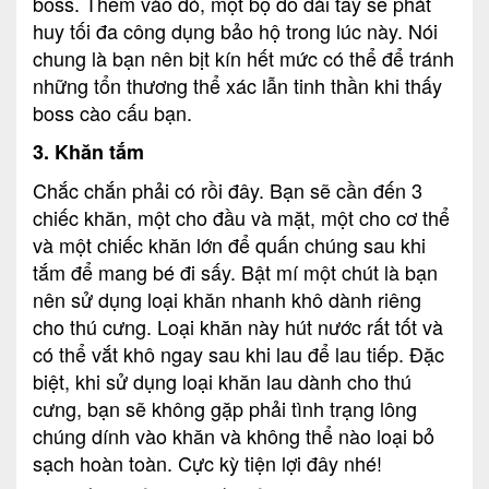
boss. Thêm vào đó, một bộ đồ dài tay sẽ phát
huy tối đa công dụng bảo hộ trong lúc này. Nói
chung là bạn nên bịt kín hết mức có thể để tránh
những tổn thương thể xác lẫn tinh thần khi thấy
boss cào cấu bạn.
3. Khăn tắm
Chắc chắn phải có rồi đây. Bạn sẽ cần đến 3
chiếc khăn, một cho đầu và mặt, một cho cơ thể
và một chiếc khăn lớn để quấn chúng sau khi
tắm để mang bé đi sấy. Bật mí một chút là bạn
nên sử dụng loại khăn nhanh khô dành riêng
cho thú cưng. Loại khăn này hút nước rất tốt và
có thể vắt khô ngay sau khi lau để lau tiếp. Đặc
biệt, khi sử dụng loại khăn lau dành cho thú
cưng, bạn sẽ không gặp phải tình trạng lông
chúng dính vào khăn và không thể nào loại bỏ
sạch hoàn toàn. Cực kỳ tiện lợi đây nhé!