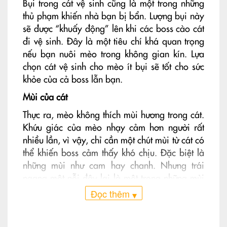
Bụi trong cát vệ sinh cũng là một trong những
thủ phạm khiến nhà bạn bị bẩn. Lượng bụi này
sẽ được “khuấy động” lên khi các boss cào cát
đi vệ sinh. Đây là một tiêu chí khá quan trọng
nếu bạn nuôi mèo trong không gian kín. Lựa
chọn cát vệ sinh cho mèo ít bụi sẽ tốt cho sức
khỏe của cả boss lẫn bạn.
Mùi của cát
Thực ra, mèo không thích mùi hương trong cát.
Khứu giác của mèo nhạy cảm hơn người rất
nhiều lần, vì vậy, chỉ cần một chút mùi từ cát có
thể khiến boss cảm thấy khó chịu. Đặc biệt là
những mùi như cam hay chanh. Nhưng trái
ngang một nỗi đây lại là một trong những mùi
rất được người nuôi mèo ưa chuộng vì nghĩ
Đọc thêm
▾
rằng có thể khử mùi hôi tốt hơn. Tốt hơn hết, khi
lựa chọn cát vệ sinh cho mèo, bạn nên chọn