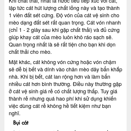
Khi chất thải, nhất là nước tiểu tiếp xúc với cát,
lập tức cát hút lượng chất lỏng này và tạo thành
1 viên đất sét cứng. Độ vón của cát vệ sinh cho
mèo dạng đất sét rất quan trọng. Cát vón nhanh
(chỉ 1 - 2 giây sau khi gặp chất thải) và đủ cứng
giúp khay cát của mèo luôn khô ráo sạch sẽ.
Quan trọng nhất là sẽ rất tiện cho bạn khi dọn
chất thải cho mèo.
Mặt khác, cát không vón cứng hoặc vón chậm
sẽ dễ bị bết và dính vào chân mèo dây bẩn khắp
nhà. Khi bị bết, cát lan rộng hơn và làm bẩn
nhiều cát hơn bình thường. Điều này thường gặp
ở cát vệ sinh giá rẻ có chất lượng thấp. Tuy giá
thành rẻ nhưng quá hao phí khi sử dụng khiến
việc dùng cát rẻ không hề tiết kiệm như bạn
nghĩ.
Bụi cát