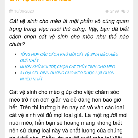
10/06/2020
2499
0
Cát vệ sinh cho mèo là một phần vô cùng quan
trọng trong việc nuôi thú cưng. Vậy, bạn đã biết
cách chọn cát vệ sinh cho mèo như thế nào
chưa?
TỔNG HỢP CÁC CÁCH KHỬ MÙI CÁT VỆ SINH MÈO HIỆU
QUẢ NHẤT
MUỐN KHỬ MÙI TỐT, CHỌN CÁT THỦY TINH CHO MÈO
3 LOẠI GEL DINH DƯỠNG CHO MÈO ĐƯỢC LỰA CHỌN
NHIỀU NHẤT
Cát vệ sinh cho mèo giúp cho việc chăm sóc
mèo trở nên đơn giản và dễ dàng hơn bao giờ
hết. Trên thị trường hiện nay có vô vàn các loại
cát vệ sinh với đủ mọi loại giá. Là một người mới
nuôi mèo, hẳn bạn sẽ hoang mang không biết
nên sử dụng loại này và chất lượng của chúng
như thế nào. Phần lớn người nuôi mèo tại Việt