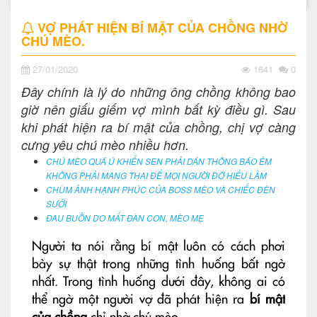
VỢ PHÁT HIỆN BÍ MẬT CỦA CHỒNG NHỜ
CHÚ MÈO.
27/01/2020
1641
0
Đây chính là lý do những ông chồng không bao
giờ nên giấu giếm vợ mình bất kỳ điều gì. Sau
khi phát hiện ra bí mật của chồng, chị vợ càng
cưng yêu chú mèo nhiều hơn.
CHÚ MÈO QUÁ Ú KHIẾN SEN PHẢI DÁN THÔNG BÁO ẺM
KHÔNG PHẢI MANG THAI ĐỂ MỌI NGƯỜI ĐỠ HIỂU LẦM
CHÙM ẢNH HẠNH PHÚC CỦA BOSS MÈO VÀ CHIẾC ĐÈN
SƯỞI
ĐAU BUỒN DO MẤT ĐÀN CON, MÈO MẸ
Người ta nói rằng bí mật luôn có cách phơi
bày sự thật trong những tình huống bất ngờ
nhất. Trong tình huống dưới đây, không ai có
thể ngờ một người vợ đã phát hiện ra
bí mật