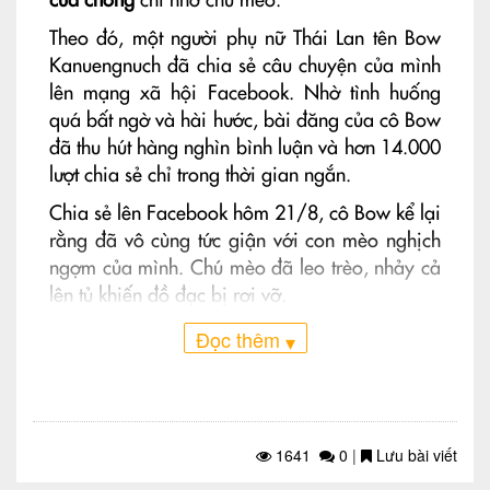
của chồng
chỉ nhờ chú mèo.
Theo đó, một người phụ nữ Thái Lan tên Bow
Kanuengnuch đã chia sẻ câu chuyện của mình
lên mạng xã hội Facebook. Nhờ tình huống
quá bất ngờ và hài hước, bài đăng của cô Bow
đã thu hút hàng nghìn bình luận và hơn 14.000
lượt chia sẻ chỉ trong thời gian ngắn.
Chia sẻ lên Facebook hôm 21/8, cô Bow kể lại
rằng đã vô cùng tức giận với con mèo nghịch
ngợm của mình. Chú mèo đã leo trèo, nhảy cả
lên tủ khiến đồ đạc bị rơi vỡ.
Tuy nhiên lần này, cô Bow lại cảm thấy biết ơn
Đọc thêm
▾
chú mèo khi đã giúp cô khám phá ra bí mật
mà bấy lâu nay người chồng giấu giếm.
1641
0
|
Lưu bài viết