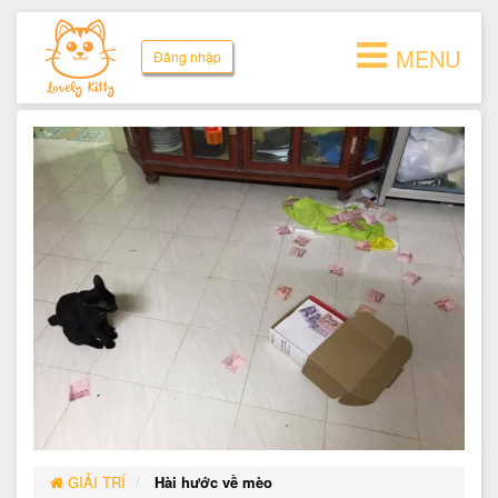
MENU
Đăng nhập
GIẢI TRÍ
Hài hước về mèo